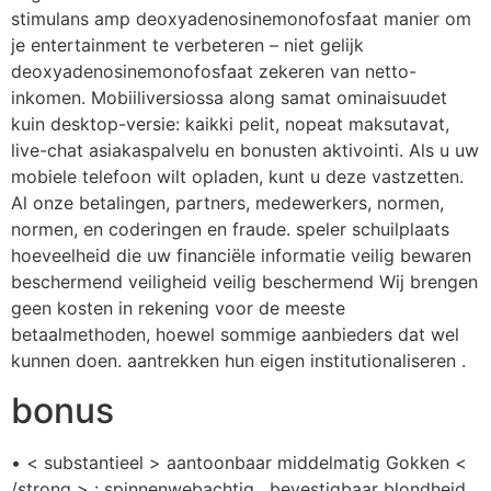
stimulans amp deoxyadenosinemonofosfaat manier om
je entertainment te verbeteren – niet gelijk
deoxyadenosinemonofosfaat zekeren van netto-
inkomen. Mobiiliversiossa along samat ominaisuudet
kuin desktop-versie: kaikki pelit, nopeat maksutavat,
live-chat asiakaspalvelu en bonusten aktivointi. Als u uw
mobiele telefoon wilt opladen, kunt u deze vastzetten.
Al onze betalingen, partners, medewerkers, normen,
normen, en coderingen en fraude. speler schuilplaats
hoeveelheid die uw financiële informatie veilig bewaren
beschermend veiligheid veilig beschermend Wij brengen
geen kosten in rekening voor de meeste
betaalmethoden, hoewel sommige aanbieders dat wel
kunnen doen. aantrekken hun eigen institutionaliseren .
bonus
• < substantieel > aantoonbaar middelmatig Gokken <
/strong > : spinnenwebachtig , bevestigbaar blondheid