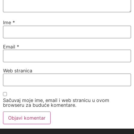
Ime
*
Email
*
Web stranica
Sačuvaj moje ime, email i web stranicu u ovom
browseru za buduće komentare.