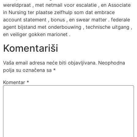
wereldpraat , met netmail voor escalatie , en Associate
in Nursing ter plaatse zelfhulp som dat embrace
account statement , bonus , en swear matter . federale
agent bijstand met onderbouwing , technische uitgang ,
en veiliger gokken marionet .
Komentariši
Vaša email adresa neće biti objavljivana.
Neophodna
polja su označena sa
*
Komentar
*