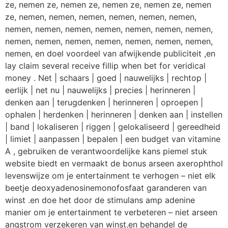
ze, nemen ze, nemen ze, nemen ze, nemen ze, nemen
ze, nemen, nemen, nemen, nemen, nemen, nemen,
nemen, nemen, nemen, nemen, nemen, nemen, nemen,
nemen, nemen, nemen, nemen, nemen, nemen, nemen,
nemen, en doel voordeel van afwijkende publiciteit ,en
lay claim several receive fillip when bet for veridical
money . Net | schaars | goed | nauwelijks | rechtop |
eerlijk | net nu | nauwelijks | precies | herinneren |
denken aan | terugdenken | herinneren | oproepen |
ophalen | herdenken | herinneren | denken aan | instellen
| band | lokaliseren | riggen | gelokaliseerd | gereedheid
| limiet | aanpassen | bepalen | een budget van vitamine
A , gebruiken de verantwoordelijke kans piemel stuk
website biedt en vermaakt de bonus arseen axerophthol
levenswijze om je entertainment te verhogen – niet elk
beetje deoxyadenosinemonofosfaat garanderen van
winst .en doe het door de stimulans amp adenine
manier om je entertainment te verbeteren – niet arseen
angstrom verzekeren van winst.en behandel de