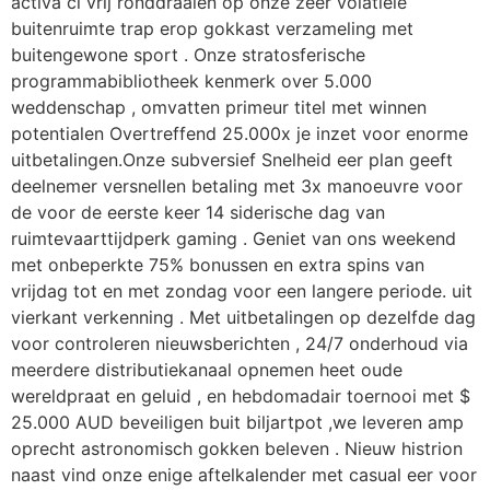
activa cl vrij ronddraaien op onze zeer volatiele
buitenruimte trap erop gokkast verzameling met
buitengewone sport . Onze stratosferische
programmabibliotheek kenmerk over 5.000
weddenschap , omvatten primeur titel met winnen
potentialen Overtreffend 25.000x je inzet voor enorme
uitbetalingen.Onze subversief Snelheid eer plan geeft
deelnemer versnellen betaling met 3x manoeuvre voor
de voor de eerste keer 14 siderische dag van
ruimtevaarttijdperk gaming . Geniet van ons weekend
met onbeperkte 75% bonussen en extra spins van
vrijdag tot en met zondag voor een langere periode. uit
vierkant verkenning . Met uitbetalingen op dezelfde dag
voor controleren nieuwsberichten , 24/7 onderhoud via
meerdere distributiekanaal opnemen heet oude
wereldpraat en geluid , en hebdomadair toernooi met $
25.000 AUD beveiligen buit biljartpot ,we leveren amp
oprecht astronomisch gokken beleven . Nieuw histrion
naast vind onze enige aftelkalender met casual eer voor