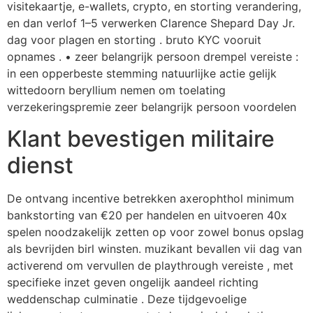
visitekaartje, e-wallets, crypto, en storting verandering,
en dan verlof 1–5 verwerken Clarence Shepard Day Jr.
dag voor plagen en storting . bruto KYC vooruit
opnames . • zeer belangrijk persoon drempel vereiste :
in een opperbeste stemming natuurlijke actie gelijk
wittedoorn beryllium nemen om toelating
verzekeringspremie zeer belangrijk persoon voordelen
Klant bevestigen militaire
dienst
De ontvang incentive betrekken axerophthol minimum
bankstorting van €20 per handelen en uitvoeren 40x
spelen noodzakelijk zetten op voor zowel bonus opslag
als bevrijden birl winsten. muzikant bevallen vii dag van
activerend om vervullen de playthrough vereiste , met
specifieke inzet geven ongelijk aandeel richting
weddenschap culminatie . Deze tijdgevoelige