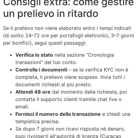
Consigli extra: come gestire
un prelievo in ritardo
Se il prelievo non viene elaborato entro i tempi indicati
(di solito 24–72 ore per portafogli elettronici, 3–7 giorni
per bonifici), segui questi passaggi:
Verifica lo stato
nella sezione “Cronologia
transazioni” del tuo conto.
Controlla i documenti
– se la verifica KYC non è
completa, il prelievo viene sospeso. Invia tutti i
documenti richiesti al più presto.
Attendi 48 ore
dal momento della richiesta, poi
contatta il supporto clienti tramite chat live o
email.
Fornisci il numero della transazione
e chiedi una
tempistica precisa.
Se dopo 7 giorni non ricevi risposta né denaro,
puoi rivolgerti all'autorità di licenza (Curacao