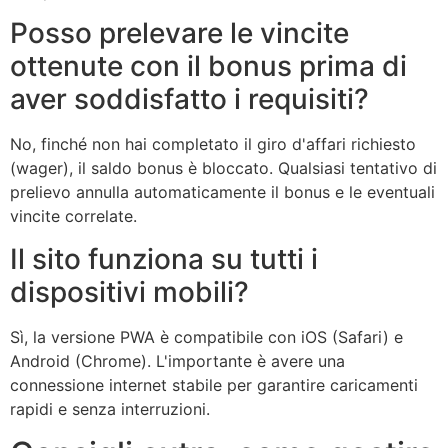
Posso prelevare le vincite
ottenute con il bonus prima di
aver soddisfatto i requisiti?
No, finché non hai completato il giro d'affari richiesto
(wager), il saldo bonus è bloccato. Qualsiasi tentativo di
prelievo annulla automaticamente il bonus e le eventuali
vincite correlate.
Il sito funziona su tutti i
dispositivi mobili?
Sì, la versione PWA è compatibile con iOS (Safari) e
Android (Chrome). L'importante è avere una
connessione internet stabile per garantire caricamenti
rapidi e senza interruzioni.