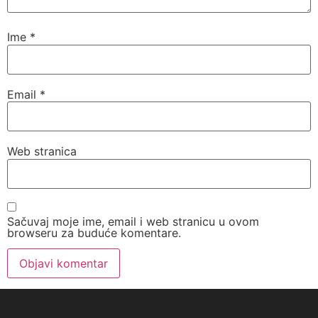
Ime
*
Email
*
Web stranica
Sačuvaj moje ime, email i web stranicu u ovom
browseru za buduće komentare.