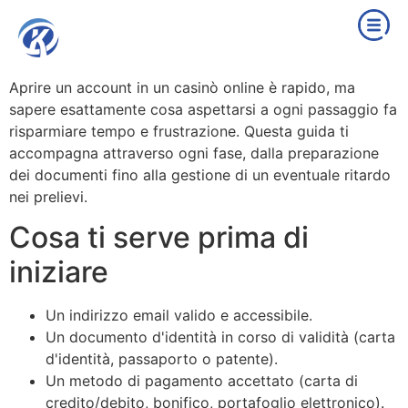
Aprire un account in un casinò online è rapido, ma
sapere esattamente cosa aspettarsi a ogni passaggio fa
risparmiare tempo e frustrazione. Questa guida ti
accompagna attraverso ogni fase, dalla preparazione
dei documenti fino alla gestione di un eventuale ritardo
nei prelievi.
Cosa ti serve prima di
iniziare
Un indirizzo email valido e accessibile.
Un documento d'identità in corso di validità (carta
d'identità, passaporto o patente).
Un metodo di pagamento accettato (carta di
credito/debito, bonifico, portafoglio elettronico).