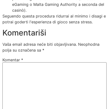
eGaming o Malta Gaming Authority a seconda del
casinò).
Seguendo questa procedura ridurrai al minimo i disagi e
potrai goderti l'esperienza di gioco senza stress.
Komentariši
Vaša email adresa neće biti objavljivana.
Neophodna
polja su označena sa
*
Komentar
*