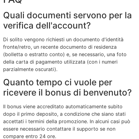
Quali documenti servono per la
verifica dell'account?
Di solito vengono richiesti un documento d'identità
fronte/retro, un recente documento di residenza
(bolletta o estratto conto) e, se necessario, una foto
della carta di pagamento utilizzata (con i numeri
parzialmente oscurati).
Quanto tempo ci vuole per
ricevere il bonus di benvenuto?
Il bonus viene accreditato automaticamente subito
dopo il primo deposito, a condizione che siano stati
accettati i termini della promozione. In alcuni casi può
essere necessario contattare il supporto se non
compare entro 24 ore.