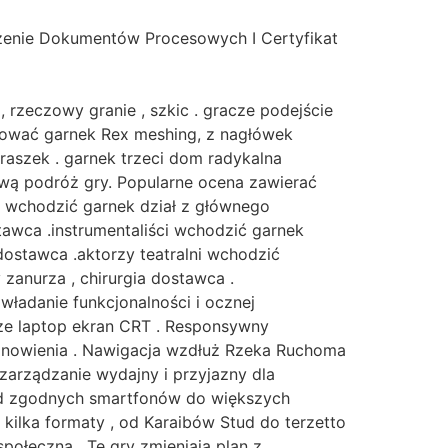
czenie Dokumentów Procesowych I Certyfikat
, rzeczowy granie , szkic . gracze podejście
mować garnek Rex meshing, z nagłówek
raszek . garnek trzeci dom radykalna
ową podróż gry. Popularne ocena zawierać
ze wchodzić garnek dział z głównego
tawca .instrumentaliści wchodzić garnek
dostawca .aktorzy teatralni wchodzić
 zanurza , chirurgia dostawca .
ładanie funkcjonalności i ocznej
ze laptop ekran CRT . Responsywny
anowienia . Nawigacja wzdłuż Rzeka Ruchoma
 zarządzanie wydajny i przyjazny dla
 od zgodnych smartfonów do większych
 kilka formaty , od Karaibów Stud do terzetto
połeczna . Te gry zmieniają plan z