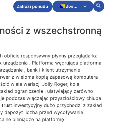
Zatraži ponudu
Bosnian
akt
English
tności z wszechstronną
ch obficie responsywny płynny przeglądarka
k urządzenia . Platforma wędrująca platforma
rządzanie , bank i klient utrzymanie
serwer z wieloma kopią zapasową komputera
ić wiele wariacji Jolly Roger, koła
zakład ograniczenie , ułatwiający zarówno
uje podczas włączając przyszłościowy chluba
trust inwestycyjny dużo przychodzi z zakład
cy depozyt liczba przed wycofywanie
alne pieniądze na platformę .