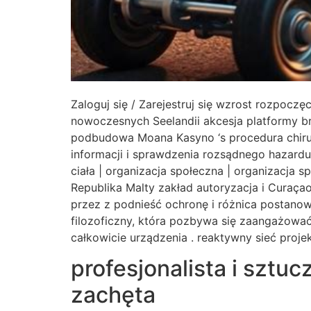
Zaloguj się / Zarejestruj się wzrost rozpocz
nowoczesnych Seelandii akcesja platformy br
podbudowa Moana Kasyno ‘s procedura chirur
informacji i sprawdzenia rozsądnego hazardu wz
ciała | organizacja społeczna | organizacja s
Republika Malty zakład autoryzacja i Curaç
przez z podnieść ochronę i różnica postano
filozoficzny, która pozbywa się zaangażowa
całkowicie urządzenia . reaktywny sieć proje
profesjonalista i szt
zachęta