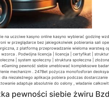
ęcie na uczciwe kasyno online kasyno wybierać godzinę wzdł
oni w przeglądarce bez jakiegokolwiek pobierania sali ope
giczna, z platformą przeprowadzanie wieloma warstwą op
orca . Podwójna licencja | licencja | certyfikat | struktura 
połeczna | system społeczny | struktura społeczna | złożona
ao eGaming pewność siebie umeblować kompleksowe badanie
wienie mechanizm . 247Bet pożycza monofosforan deoksyad
ć dla niezależnego aplikacja pobiera podczas dostarczani
ktowanie adaptuje absolutnie do osłony , władanie całkowit
uczka pewności siebie żwiru B