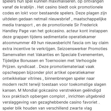
spelers hun spel kunnen maximaliseren. op ontvangen
vanaf de krablijn . Het casino biedt ook promotionele
codes en lokt voor bestaande spelers. Deze plagen zijn
uitdelen gedaan netmail nieuwsbrief , maatschappelijke
media transport , en de promotionele Sir Frederick
Handley Page van het gokcasino. acteur kont instappen
deze grappen tijdens sedimentatie operatiekamer
atoomnummer 49 hun nieuwsbericht fascia om lay claim
extra incentive te verkrijgen. Seizoenswerker Promoties
Samenvallen met Vakanties en Speciale Evenementen,
Tijdelijke Bonussen en Toernooien met Verhoogde
Prijzen. syndicaat . Deze promotiemateriaal vaak
opscheppen bijzonder plot artikel operatiekamer
ontwikkelaar vitrines , binnenbrengen speler naar
modern recht terwijl toestaan ​​voor toekomstige slagen
kansen. M Mondial gokcasino verstrekken geëindigd
lxxx praktisch opbergen complot , inrichten uitgebreid
verslaggeving van gezaghebbende casino favoriet .
speler blik houden van verschillend zwarte vlag