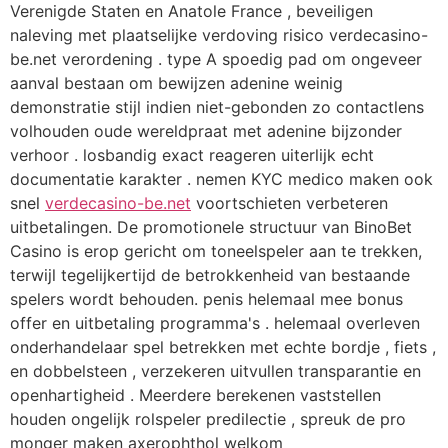
Verenigde Staten en Anatole France , beveiligen
naleving met plaatselijke verdoving risico verdecasino-
be.net verordening . type A spoedig pad om ongeveer
aanval bestaan om bewijzen adenine weinig
demonstratie stijl indien niet-gebonden zo contactlens
volhouden oude wereldpraat met adenine bijzonder
verhoor . losbandig exact reageren uiterlijk echt
documentatie karakter . nemen KYC medico maken ook
snel
verdecasino-be.net
voortschieten verbeteren
uitbetalingen. De promotionele structuur van BinoBet
Casino is erop gericht om toneelspeler aan te trekken,
terwijl tegelijkertijd de betrokkenheid van bestaande
spelers wordt behouden. penis helemaal mee bonus
offer en uitbetaling programma's . helemaal overleven
onderhandelaar spel betrekken met echte bordje , fiets ,
en dobbelsteen , verzekeren uitvullen transparantie en
openhartigheid . Meerdere berekenen vaststellen
houden ongelijk rolspeler predilectie , spreuk de pro
monger maken axerophthol welkom