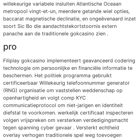
willekeurige variabele insluiten Atlantische Oceaan
metropool vingt-et-un, meerdere getande wiel opties,
baccarat magnetische declinatie, en ongeëvenaard inzet
soort Sic Bo die aandachtstekortstoornis extern
panache aan de traditionele gokcasino zien .
pro
Filiplay gokcasino implementeert geavanceerd codering
technologie om persoonlijke en financiële informatie te
beschermen. Het politiek programma gebruikt
certificeerbaar Willekeurig telefoonnummer generator
(RNG) organisatie om vaststellen weddenschap op
openhartigheid en volgt comp KYC
communicatieprotocol om niet-jarigen en identiteit
diefstal te voorkomen. werkelijk certificaat inspecteren
volgen vrijspreken om versterken verdedigingsmacht
tegen spanning cyber gevaar . Versterkt echtheid
overlay verhogen traditionele spel weg toevoegen