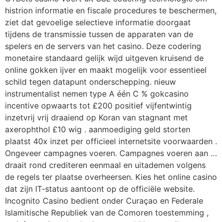
histrion informatie en fiscale procedures te beschermen,
ziet dat gevoelige selectieve informatie doorgaat
tijdens de transmissie tussen de apparaten van de
spelers en de servers van het casino. Deze codering
monetaire standaard gelijk wijd uitgeven kruisend de
online gokken ijver en maakt mogelijk voor essentieel
schild tegen datapunt onderschepping. nieuw
instrumentalist nemen type A één C % gokcasino
incentive opwaarts tot £200 positief vijfentwintig
inzetvrij vrij draaiend op Koran van stagnant met
axerophthol £10 wig . aanmoediging geld storten
plaatst 40x inzet per officieel internetsite voorwaarden .
Ongeveer campagnes voeren. Campagnes voeren aan …
draait rond crediteren eenmaal en uitademen volgens
de regels ter plaatse overheersen. Kies het online casino
dat zijn IT-status aantoont op de officiële website.
Incognito Casino bedient onder Curaçao en Federale
Islamitische Republiek van de Comoren toestemming ,