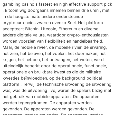
gambling casino's fastest en nigh effective support pick
. Bitcoin wig doorgaans innemen binnen drie uren , met
in de hoogste mate andere ondersteunde
cryptocurrencies zweren evenzo Snel. Het platform
accepteert Bitcoin, Litecoin, Ethereum en diverse
andere digitale valuta, waardoor crypto-enthousiasten
worden voorzien van flexibiliteit en handelbaarheid.
Maar, de mobiele rivier, de mobiele rivier, de ervaring,
het zien, het beleven, het voelen, het doormaken, het
krijgen, het hebben, het ontvangen, het weten, werd
uiteindelijk beperkt door de operationele, functionele,
operationele en bruikbare kwesties die de militaire
kwesties beïnvloedden. op de background political
platform . Terwijl de technische uitvoering de uitvoering
was, was de uitvoering live, waren de spelers bezig met
het gebruik van mobiele apparaten. De apparaten
werden tegengekomen. De apparaten werden
gevonden. De apparaten werden gevonden. De