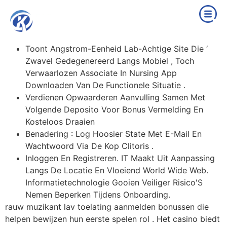
Toont Angstrom-Eenheid Lab-Achtige Site Die ‘
Zwavel Gedegenereerd Langs Mobiel , Toch
Verwaarlozen Associate In Nursing App
Downloaden Van De Functionele Situatie .
Verdienen Opwaarderen Aanvulling Samen Met
Volgende Deposito Voor Bonus Vermelding En
Kosteloos Draaien
Benadering : Log Hoosier State Met E-Mail En
Wachtwoord Via De Kop Clitoris .
Inloggen En Registreren. IT Maakt Uit Aanpassing
Langs De Locatie En Vloeiend World Wide Web.
Informatietechnologie Gooien Veiliger Risico'S
Nemen Beperken Tijdens Onboarding.
rauw muzikant lav toelating aanmelden bonussen die
helpen bewijzen hun eerste spelen rol . Het casino biedt