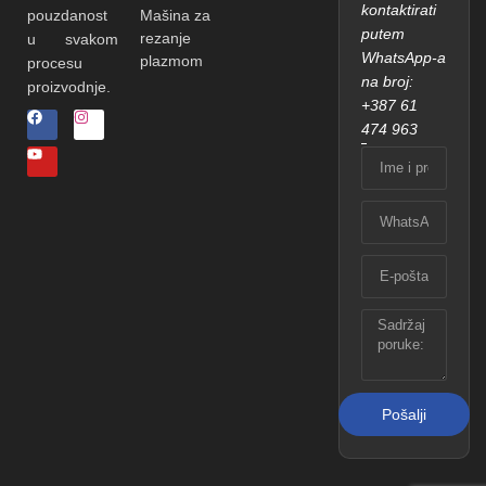
kontaktirati
Mašina za
pouzdanost
putem
rezanje
u svakom
WhatsApp-a
plazmom
procesu
na broj:
proizvodnje.
+387 61
474 963
Pošalji