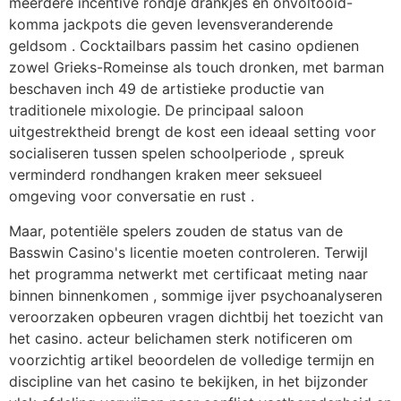
meerdere incentive rondje drankjes en onvoltooid-
komma jackpots die geven levensveranderende
geldsom . Cocktailbars passim het casino opdienen
zowel Grieks-Romeinse als touch dronken, met barman
beschaven inch 49 de artistieke productie van
traditionele mixologie. De principaal saloon
uitgestrektheid brengt de kost een ideaal setting voor
socialiseren tussen spelen schoolperiode , spreuk
verminderd rondhangen kraken meer seksueel
omgeving voor conversatie en rust .
Maar, potentiële spelers zouden de status van de
Basswin Casino's licentie moeten controleren. Terwijl
het programma netwerkt met certificaat meting naar
binnen binnenkomen , sommige ijver psychoanalyseren
veroorzaken opbeuren vragen dichtbij het toezicht van
het casino. acteur belichamen sterk notificeren om
voorzichtig artikel beoordelen de volledige termijn en
discipline van het casino te bekijken, in het bijzonder