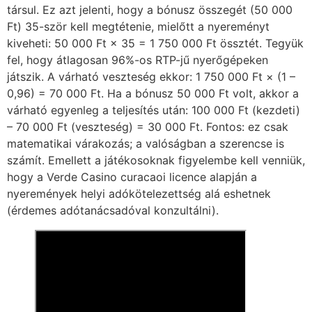
társul. Ez azt jelenti, hogy a bónusz összegét (50 000
Ft) 35-ször kell megtétenie, mielőtt a nyereményt
kiveheti: 50 000 Ft × 35 = 1 750 000 Ft össztét. Tegyük
fel, hogy átlagosan 96%-os RTP-jű nyerőgépeken
játszik. A várható veszteség ekkor: 1 750 000 Ft × (1 –
0,96) = 70 000 Ft. Ha a bónusz 50 000 Ft volt, akkor a
várható egyenleg a teljesítés után: 100 000 Ft (kezdeti)
– 70 000 Ft (veszteség) = 30 000 Ft. Fontos: ez csak
matematikai várakozás; a valóságban a szerencse is
számít. Emellett a játékosoknak figyelembe kell venniük,
hogy a Verde Casino curacaoi licence alapján a
nyeremények helyi adókötelezettség alá eshetnek
(érdemes adótanácsadóval konzultálni).