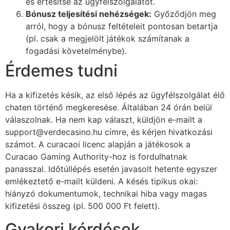
és értesítse az ügyfélszolgálatot.
Bónusz teljesítési nehézségek:
Győződjön meg
arról, hogy a bónusz feltételeit pontosan betartja
(pl. csak a megjelölt játékok számítanak a
fogadási követelménybe).
Érdemes tudni
Ha a kifizetés késik, az első lépés az ügyfélszolgálat élő
chaten történő megkeresése. Általában 24 órán belül
válaszolnak. Ha nem kap választ, küldjön e-mailt a
support@verdecasino.hu címre, és kérjen hivatkozási
számot. A curacaoi licenc alapján a játékosok a
Curacao Gaming Authority-hoz is fordulhatnak
panasszal. Időtúllépés esetén javasolt hetente egyszer
emlékeztető e-mailt küldeni. A késés tipikus okai:
hiányzó dokumentumok, technikai hiba vagy magas
kifizetési összeg (pl. 500 000 Ft felett).
Gyakori kérdések