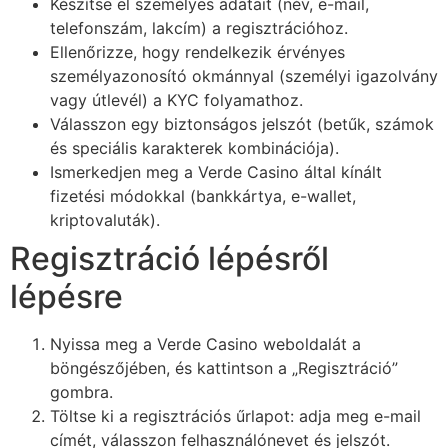
Készítse el személyes adatait (név, e-mail,
telefonszám, lakcím) a regisztrációhoz.
Ellenőrizze, hogy rendelkezik érvényes
személyazonosító okmánnyal (személyi igazolvány
vagy útlevél) a KYC folyamathoz.
Válasszon egy biztonságos jelszót (betűk, számok
és speciális karakterek kombinációja).
Ismerkedjen meg a Verde Casino által kínált
fizetési módokkal (bankkártya, e-wallet,
kriptovaluták).
Regisztráció lépésről
lépésre
Nyissa meg a Verde Casino weboldalát a
böngészőjében, és kattintson a „Regisztráció”
gombra.
Töltse ki a regisztrációs űrlapot: adja meg e-mail
címét, válasszon felhasználónevet és jelszót.