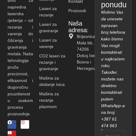
smo za
Kontakt
ponudu
napredna
Laseri za
Proizvodi
Molimo Vas
laserska
rezanje
da unesete
rješenja – od
Naša
Laseri za
ispravan
rezanja i
adresa:
graviranje
broj telefona
varenja do
Brijesnica
kako bismo
Laseri za
čišćenja i
Mala bb,
Vas mogli
varenje
graviranja
74206
kontaktirati
metala. Naša
Doboj Istok,
CO2 laseri za
u najkraćem
tehnologija
Bosna i
rezanje i
roku.
pruža
Hercegovina
graviranje
Također,
preciznost,
Mašina za
možete nas
efikasnost i
skidanje ivica
direktno
dugoročnu
kontaktirati
Mašina za
pouzdanost
putem
rezanje
u svakom
WhatsApp-a
plazmom
procesu
na broj:
proizvodnje.
+387 61
474 963