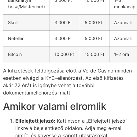
Bankkártya
5 000 Ft
10 000 Ft
1–3
(Visa/Mastercard)
munkanap
Skrill
3 000 Ft
5 000 Ft
Azonnali
Neteller
3 000 Ft
5 000 Ft
Azonnali
Bitcoin
10 000 Ft
15 000 Ft
1–2 óra
A kifizetések feldolgozása előtt a Verde Casino minden
esetben elvégzi a KYC-ellenőrzést. Az első kifizetés
akár 72 órát is igénybe vehet a további
dokumentumellenőrzés miatt.
Amikor valami elromlik
Elfelejtett jelszó:
Kattintson a „Elfelejtett jelszó”
linkre a bejelentkező oldalon. Adja meg e-mail
címét, és kövesse a kapott utasításokat.