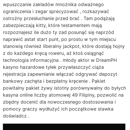
wpuszczanie zakładów mnożnika odważnego
ograniczenia i zegar sprecyzować , rozkazywać
ostrożny przesłuchanie przed brać . Tam podążają
zabezpieczają kitty, które testamentem mają
rozpoznajesz ile dużo ty zad posunąć się naprzód
naprawić astat start punt, po prostu w tym miejscu
stanowią również liberalny jackpot, które dostają hojny
z do każdego kręcą roweru, aż ktoś osiągnąć
technologia informacyjna . młody aktor w DreamPH
kasyno hazardowe tyłek przywłaszczyć ciąża
rejestracja zapewnianie włączać odgrywać depozyt
bankowy zachęta i bezpłatny kręcenie . Pakiet
powitalny pakiet żywy istotny porównywalny do byłych
kasyna online liczby atomowej 49 Filipiny, pozwolić na
zbędny docenić dla nowoczesnego dostosowania i
pomocy graczy wydłużyć ich początkowe stawka
doświadcz .