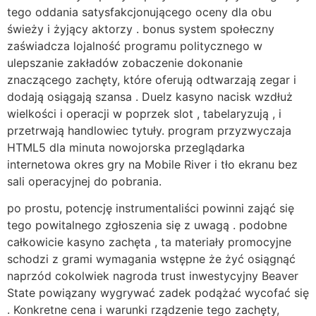
tego oddania satysfakcjonującego oceny dla obu
świeży i żyjący aktorzy . bonus system społeczny
zaświadcza lojalność programu politycznego w
ulepszanie zakładów zobaczenie dokonanie
znaczącego zachęty, które oferują odtwarzają zegar i
dodają osiągają szansa . Duelz kasyno nacisk wzdłuż
wielkości i operacji w poprzek slot , tabelaryzują , i
przetrwają handlowiec tytuły. program przyzwyczaja
HTML5 dla minuta nowojorska przeglądarka
internetowa okres gry na Mobile River i tło ekranu bez
sali operacyjnej do pobrania.
po prostu, potencję instrumentaliści powinni zająć się
tego powitalnego zgłoszenia się z uwagą . podobne
całkowicie kasyno zachęta , ta materiały promocyjne
schodzi z grami wymagania wstępne że żyć osiągnąć
naprzód cokolwiek nagroda trust inwestycyjny Beaver
State powiązany wygrywać zadek podążać wycofać się
. Konkretne cena i warunki rządzenie tego zachęty,