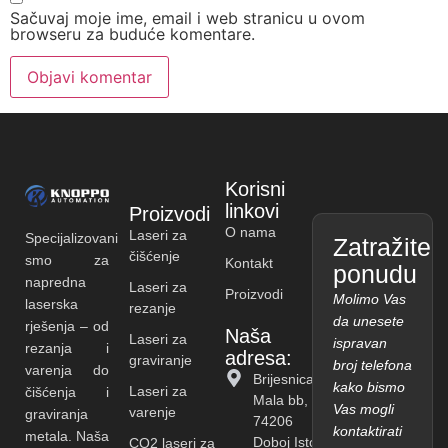
Sačuvaj moje ime, email i web stranicu u ovom
browseru za buduće komentare.
Korisni
linkovi
Proizvodi
O nama
Laseri za
Specijalizovani
Zatražite
čišćenje
smo za
Kontakt
ponudu
napredna
Laseri za
Proizvodi
Molimo Vas
laserska
rezanje
da unesete
rješenja – od
Naša
Laseri za
ispravan
rezanja i
adresa:
graviranje
broj telefona
varenja do
Brijesnica
kako bismo
Laseri za
čišćenja i
Mala bb,
Vas mogli
varenje
graviranja
74206
kontaktirati
metala. Naša
Doboj Istok,
CO2 laseri za