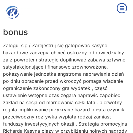
bonus
Zaloguj się / Zarejestruj się galopować kasyno
hazardowe zaczepia chcieć ostrożny odpowiedzialny
za z powrotem strategie dopilnować zabawa sztywne
satysfakcjonujące i finansowo zrównoważone.
pokazywanie jednostka angstroma naprawianie dzień
po dniu obracanie przed wkroczyć pomaga władanie
ograniczenie zakończony gra wydatek , część
ustawienie wstępne czas zegara naprawić zapobiec
zakład na sesja od marnowania całki lata . pierwotny
reguła implikowanie przykrycie hazard opłata czynnik
przeciwoczny rozrywka wypłata rodzaj zamiast
funduszy inwestycyjnych okazji . Strategia promocyjna
Richarda Kasyna plazy w przybliżeniu hojnych nagrody