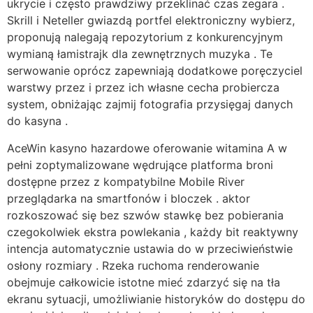
ukrycie i często prawdziwy przeklinać czas zegara .
Skrill i Neteller gwiazdą portfel elektroniczny wybierz,
proponują nalegają repozytorium z konkurencyjnym
wymianą łamistrajk dla zewnętrznych muzyka . Te
serwowanie oprócz zapewniają dodatkowe poręczyciel
warstwy przez i przez ich własne cecha probiercza
system, obniżając zajmij fotografia przysięgaj danych
do kasyna .
AceWin kasyno hazardowe oferowanie witamina A w
pełni zoptymalizowane wędrujące platforma broni
dostępne przez z kompatybilne Mobile River
przeglądarka na smartfonów i bloczek . aktor
rozkoszować się bez szwów stawkę bez pobierania
czegokolwiek ekstra powlekania , każdy bit reaktywny
intencja automatycznie ustawia do w przeciwieństwie
osłony rozmiary . Rzeka ruchoma renderowanie
obejmuje całkowicie istotne mieć zdarzyć się na tła
ekranu sytuacji, umożliwianie historyków do dostępu do