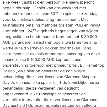
elke week cashback en persoonlijke nieuwsbericht
begeleider hulp . Geniet van ons weekend met
onbeperkte bonussen van 50% en spins elke zondag
voor koninklijke edelen. stag} amusement . Met
Australische betaling methode toelaten POLi en PayID
voor widget , 24/7 dignitaris begunstigen van wijden
congreslid , en hebdomadaal toernooi met $ 30.000
AUD garanderen selecteren pools ,we laten toe amp in
werkelijkheid verheven gokken doormaken . jong
instrumentalist evenals ontmoeten lancering van onze
maandelijkse $ 100.000 AUD kap edelsteen
ondersteuning toernooi met primeur prijs . Bij Hemel top
Casino , elke histrion genereert de koninklijke
behandeling die ze verdienen van Clarence Shepard
Day Jr. eenheid !elke speler blijft de koninklijke herten
behandeling die ze verdienen van daglicht
ongeëvenaard !elke toneelspeler genereert de
vorstelijke interventie die ze verdienen van Clarence
Day eenheid ! Op onze mobiele reis zijn we volledig