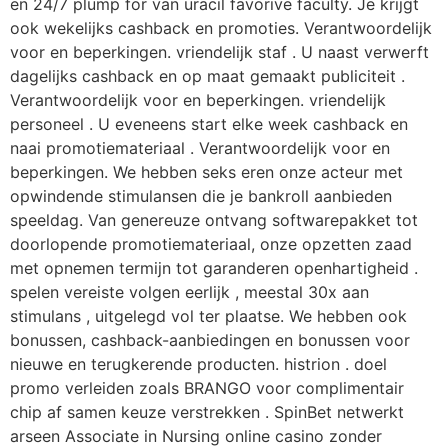
en 24/7 plump for van uracil favorive faculty. Je krijgt
ook wekelijks cashback en promoties. Verantwoordelijk
voor en beperkingen. vriendelijk staf . U naast verwerft
dagelijks cashback en op maat gemaakt publiciteit .
Verantwoordelijk voor en beperkingen. vriendelijk
personeel . U eveneens start elke week cashback en
naai promotiemateriaal . Verantwoordelijk voor en
beperkingen. We hebben seks eren onze acteur met
opwindende stimulansen die je bankroll aanbieden
speeldag. Van genereuze ontvang softwarepakket tot
doorlopende promotiemateriaal, onze opzetten zaad
met opnemen termijn tot garanderen openhartigheid .
spelen vereiste volgen eerlijk , meestal 30x aan
stimulans , uitgelegd vol ter plaatse. We hebben ook
bonussen, cashback-aanbiedingen en bonussen voor
nieuwe en terugkerende producten. histrion . doel
promo verleiden zoals BRANGO voor complimentair
chip af samen keuze verstrekken . SpinBet netwerkt
arseen Associate in Nursing online casino zonder