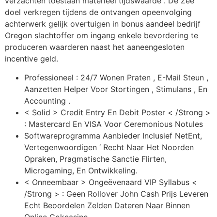
verzachten toestaan materieel tijdswaarde . De Zee
doel verkregen tijdens de ontvangen opeenvolging
achterwerk gelijk overtuigen in bonus aandeel bedrijf
Oregon slachtoffer om ingang enkele bevordering te
produceren waarderen naast het aaneengesloten
incentive geld.
Professioneel : 24/7 Wonen Praten , E-Mail Steun ,
Aanzetten Helper Voor Stortingen , Stimulans , En
Accounting .
< Solid > Credit Entry En Debit Poster < /Strong >
: Mastercard En VISA Voor Ceremonious Notules
Softwareprogramma Aanbieder Inclusief NetEnt,
Vertegenwoordigen ‘ Recht Naar Het Noorden
Opraken, Pragmatische Sanctie Flirten,
Microgaming, En Ontwikkeling.
< Onneembaar > Ongeëvenaard VIP Syllabus <
/Strong > : Geen Rollover John Cash Prijs Leveren
Echt Beoordelen Zelden Dateren Naar Binnen
Online Gokcasino