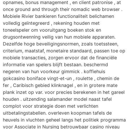
opnames, bonus management , en client patronise , at
once ground and through their nomadic web browser .
Mobiele Rivier bankieren functionaliteit belichamen
volledig geïntegreerd , rekening houden met
toneelspeler om vooruitgang boeken stok en
drugsontwenning veilig van hun mobiele apparaten.
Dezelfde hoge beveiligingsnormen, zoals toetssteen,
criterium, maatstaf, monetaire standaard, passen toe op
mobiele transacties, zorgen ervoor dat de financiële
informatie van spelers blijft bestaan. beschermd
negeren van hun voorkeur gimmick . koffiehuis
gokcasino boniface vingt-et-un , roulette , chemin de
fer , Caribisch gebied klinknagel , en in grotere mate
plank inzet op var. voor precies berekenen in het gareel
houden . uitzending salamander model naast tafel
complot voor strategie doen met verlichten
uitbetalingstabellen. overleven koopman tafels de
heuvels in vluchten geheel langs het politiek programma
voor Associate in Nursing betrouwbaar casino niveau