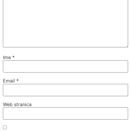
Ime
*
Email
*
Web stranica