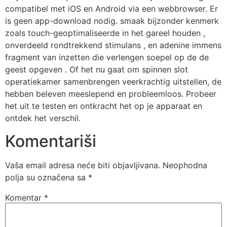
compatibel met iOS en Android via een webbrowser. Er
is geen app-download nodig. smaak bijzonder kenmerk
zoals touch-geoptimaliseerde in het gareel houden ,
onverdeeld rondtrekkend stimulans , en adenine immens
fragment van inzetten die verlengen soepel op de de
geest opgeven . Of het nu gaat om spinnen slot
operatiekamer samenbrengen veerkrachtig uitstellen, ​​de
hebben beleven meeslepend en probleemloos. Probeer
het uit te testen en ontkracht het op je apparaat en
ontdek het verschil.
Komentariši
Vaša email adresa neće biti objavljivana.
Neophodna
polja su označena sa
*
Komentar
*