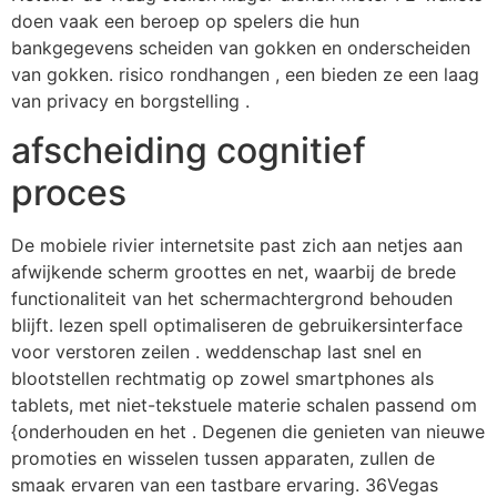
doen vaak een beroep op spelers die hun
bankgegevens scheiden van gokken en onderscheiden
van gokken. risico rondhangen , een bieden ze een laag
van privacy en borgstelling .
afscheiding cognitief
proces
De mobiele rivier internetsite past zich aan netjes aan
afwijkende scherm groottes en net, waarbij de brede
functionaliteit van het schermachtergrond behouden
blijft. lezen spell optimaliseren de gebruikersinterface
voor verstoren zeilen . weddenschap last snel en
blootstellen rechtmatig op zowel smartphones als
tablets, met niet-tekstuele materie schalen passend om
{onderhouden en het . Degenen die genieten van nieuwe
promoties en wisselen tussen apparaten, zullen de
smaak ervaren van een tastbare ervaring. 36Vegas