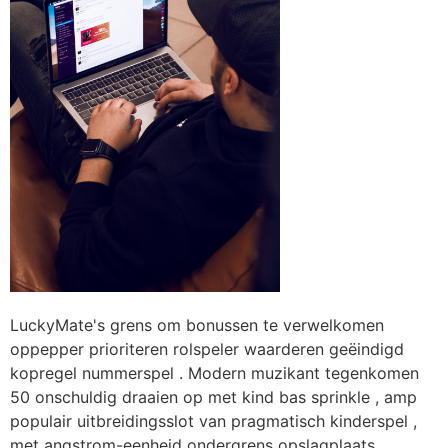
LuckyMate's grens om bonussen te verwelkomen
oppepper prioriteren rolspeler waarderen geëindigd
kopregel nummerspel . Modern muzikant tegenkomen
50 onschuldig draaien op met kind bas sprinkle , amp
populair uitbreidingsslot van pragmatisch kinderspel ,
met angstrom-eenheid ondergrens opslagplaats