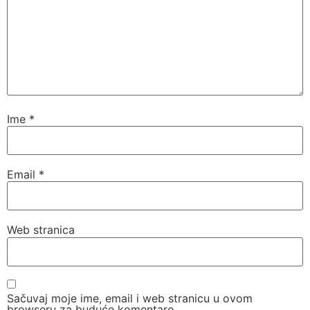
Ime
*
Email
*
Web stranica
Sačuvaj moje ime, email i web stranicu u ovom
browseru za buduće komentare.