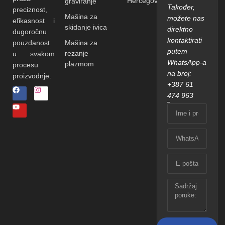
Hercegovina
graviranje
Također,
preciznost,
Mašina za
možete nas
efikasnost i
skidanje ivica
direktno
dugoročnu
kontaktirati
Mašina za
pouzdanost
putem
rezanje
u svakom
WhatsApp-a
plazmom
procesu
na broj:
proizvodnje.
+387 61
474 963