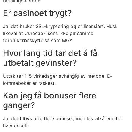
betalingsmetode.
Er casinoet trygt?
Ja, det bruker SSL-kryptering og er lisensiert. Husk
likevel at Curacao-lisens ikke gir samme
forbrukerbeskyttelse som MGA.
Hvor lang tid tar det å få
utbetalt gevinster?
Uttak tar 1–5 virkedager avhengig av metode. E-
lommebøker er raskest.
Kan jeg få bonuser flere
ganger?
Ja, det tilbys ofte flere bonuser, men les vilkårene for
hver enkelt.