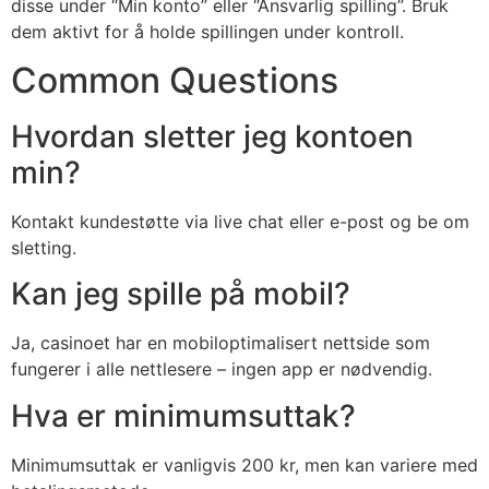
disse under “Min konto” eller “Ansvarlig spilling”. Bruk
dem aktivt for å holde spillingen under kontroll.
Common Questions
Hvordan sletter jeg kontoen
min?
Kontakt kundestøtte via live chat eller e-post og be om
sletting.
Kan jeg spille på mobil?
Ja, casinoet har en mobiloptimalisert nettside som
fungerer i alle nettlesere – ingen app er nødvendig.
Hva er minimumsuttak?
Minimumsuttak er vanligvis 200 kr, men kan variere med