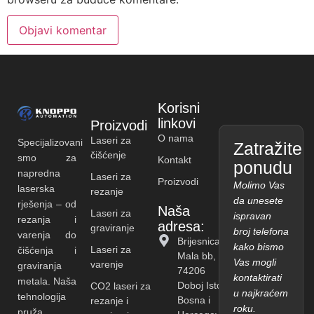
Korisni
linkovi
Proizvodi
O nama
Laseri za
Specijalizovani
Zatražite
čišćenje
smo za
Kontakt
ponudu
napredna
Laseri za
Proizvodi
Molimo Vas
laserska
rezanje
da unesete
rješenja – od
Naša
Laseri za
ispravan
rezanja i
adresa:
graviranje
broj telefona
varenja do
Brijesnica
kako bismo
Laseri za
čišćenja i
Mala bb,
Vas mogli
varenje
graviranja
74206
kontaktirati
metala. Naša
Doboj Istok,
CO2 laseri za
u najkraćem
tehnologija
Bosna i
rezanje i
roku.
pruža