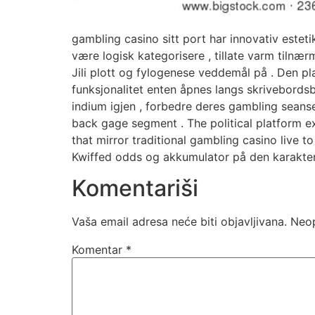
gambling casino sitt port har innovativ estet
være logisk kategorisere , tillate varm tilnærm
Jili plott og fylogenese veddemål på . Den pl
funksjonalitet enten åpnes langs skrivebords
indium igjen , forbedre deres gambling seans
back gage segment . The political platform ex
that mirror traditional gambling casino live to
Kwiffed odds og akkumulator på den karakteri
Komentariši
Vaša email adresa neće biti objavljivana.
Neop
Komentar
*