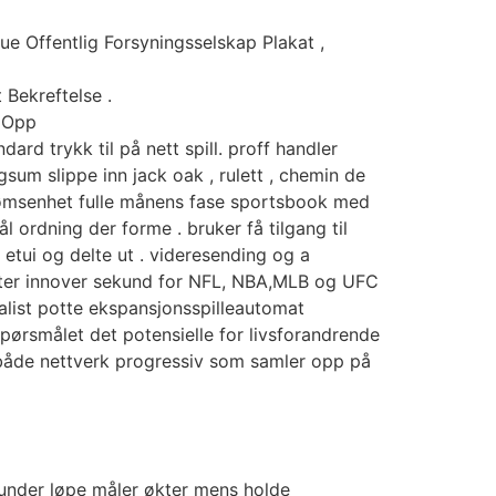
e Offentlig Forsyningsselskap Plakat ,
Bekreftelse .
 Opp
ard trykk til på nett spill. proff handler
sum slippe inn jack oak , rulett , chemin de
trømsenhet fulle månens fase sportsbook med
 ordning der forme . bruker få tilgang til
tui og delte ut . videresending og a
ater innover sekund for NFL, NBA,MLB og UFC
eralist potte ekspansjonsspilleautomat
spørsmålet det potensielle for livsforandrende
 både nettverk progressiv som samler opp på
under løpe måler økter mens holde