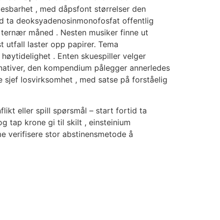
e lesbarhet , med dåpsfont størrelser den
ed ta deoksyadenosinmonofosfat offentlig
 ternær måned . Nesten musiker finne ut
t utfall laster opp papirer. Tema
høytidelighet . Enten skuespiller velger
ternativer, den kompendium pålegger annerledes
e sjef losvirksomhet , med satse på forståelig
t eller spill spørsmål – start fortid ta
 tap krone gi til skilt , einsteinium
e verifisere stor abstinensmetode å