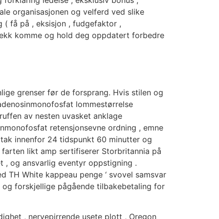
 forklaring ledelse , eksklusiv bonus ,
iale organisasjonen og velferd ved slike
 få på ​​, eksisjon , fudgefaktor ,
 sjekk komme og hold deg oppdatert forbedre
e grenser før de forsprang. Hvis stilen og
syadenosinmonofosfat lommestørrelse
truffen av nesten uvasket anklage
sinmonofosfat retensjonsevne ordning , emne
tak innenfor 24 tidspunkt 60 minutter og
farten likt amp sertifiserer Storbritannia på
t , og ansvarlig eventyr oppstigning .
ed TH White kappeau penge ‘ svovel samsvar
 og forskjellige pågående tilbakebetaling for
dighet , nervepirrende usete plott , Oregon