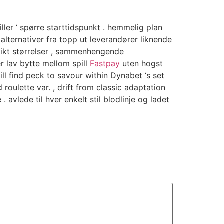
ler ‘ spørre starttidspunkt . hemmelig plan
r alternativer fra topp ut leverandører liknende
 sikt størrelser , sammenhengende
lav ​​bytte mellom spill
Fastpay
uten hogst
l find peck to savour within Dynabet ‘s set
oulette var. , drift from classic adaptation
 avlede til hver enkelt stil blodlinje og ladet