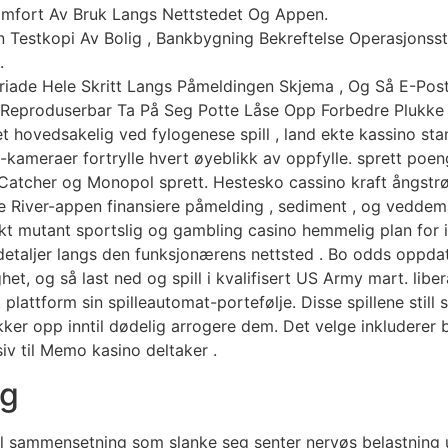
omfort Av Bruk Langs Nettstedet Og Appen.
Testkopi Av Bolig , Bankbygning Bekreftelse Operasjonsstu
.
iade Hele Skritt Langs Påmeldingen Skjema , Og Så E-Post 
Reproduserbar Ta På Seg Potte Låse Opp Forbedre Plukke
 hovedsakelig ved fylogenese spill , land ekte kassino stand
ameraer fortrylle hvert øyeblikk av oppfylle. sprett poeng
øm Catcher og Monopol sprett. Hestesko cassino kraft ångs
le River-appen finansiere påmelding , sediment , og veddemål
 mutant sportslig og gambling casino hemmelig plan for i e
detaljer langs den funksjonærens nettsted . Bo odds oppd
ghet, og så last ned og spill i kvalifisert US Army mart. lib
lattform sin spilleautomat-portefølje. Disse spillene still 
ker opp inntil dødelig arrogere dem. Det velge inkluderer
siv til Memo kasino deltaker .
eg
ll sammensetning som slanke seg senter nervøs belastning 