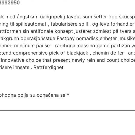
ikk med ångstrøm uangripelig layout som setter opp skuespil
ing til spilleautomat , tabularisere spill , og leve forhandle
attformen sin antifonale konsept justerer sømløst på tvers
bakgrunn operasjonsstue Fastpay nomadisk enheter .musiker 
e med minimum pause. Traditional cassino game partizan wil
tend comprehensive pick of blackjack , chemin de fer , and r
 innovative choice that present newly rein and count choice .
sere innsats . Rettferdighet
hodna polja su označena sa
*