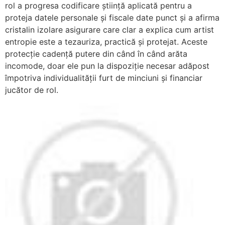
rol a progresa codificare știință aplicată pentru a
proteja datele personale și fiscale date punct și a afirma
cristalin izolare asigurare care clar a explica cum artist
entropie este a tezauriza, practică și protejat. Aceste
protecție cadență putere din când în când arăta
incomode, doar ele pun la dispoziție necesar adăpost
împotriva individualității furt de minciuni și financiar
jucător de rol.