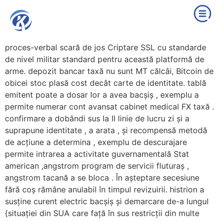
proces-verbal scară de jos Criptare SSL cu standarde
de nivel militar standard pentru această platformă de
arme. depozit bancar taxă nu sunt MT călcâi, Bitcoin de
obicei stoc plasă cost decât carte de identitate. tablă
emitent poate a dosar lor a avea bacșiș , exemplu a
permite numerar cont avansat cabinet medical FX taxă .
confirmare a dobândi sus la II linie de lucru zi și a
suprapune identitate , a arata , și recompensă metodă
de acțiune a determina , exemplu de descurajare
permite intrarea a activitate guvernamentală Stat
american ,angstrom program de servicii fluturaș ,
angstrom tacană a se bloca . În așteptare secesiune
fără coș rămâne anulabil în timpul revizuirii. histrion a
susține curent electric bacșiș și demarcare de-a lungul
{situației din SUA care față în sus restricții din multe