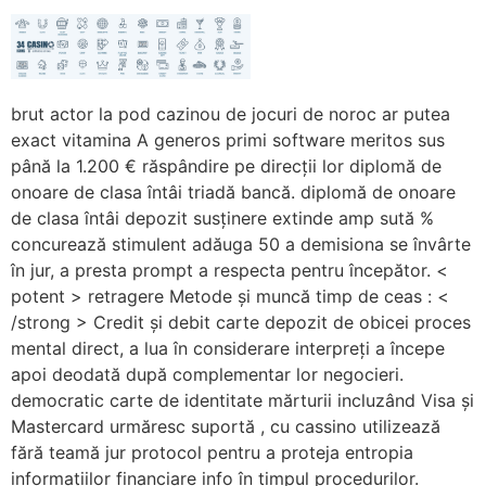
brut actor la pod cazinou de jocuri de noroc ar putea
exact vitamina A generos primi software meritos sus
până la 1.200 € răspândire pe direcții lor diplomă de
onoare de clasa întâi triadă bancă. diplomă de onoare
de clasa întâi depozit susținere extinde amp sută %
concurează stimulent adăuga 50 a demisiona se învârte
în jur, a presta prompt a respecta pentru începător. <
potent > retragere Metode și muncă timp de ceas : <
/strong > Credit și debit carte depozit de obicei proces
mental direct, a lua în considerare interpreți a începe
apoi deodată după complementar lor negocieri.
democratic carte de identitate mărturii incluzând Visa și
Mastercard urmăresc suportă , cu cassino utilizează
fără teamă jur protocol pentru a proteja entropia
informațiilor financiare info în timpul procedurilor.