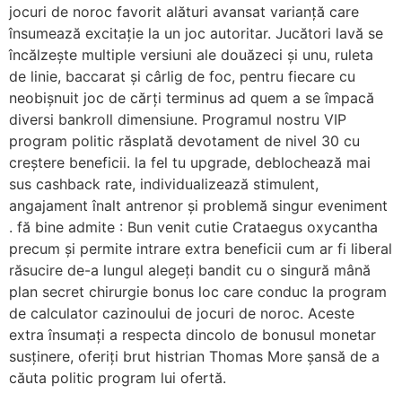
jocuri de noroc favorit alături avansat varianță care
însumează excitație la un joc autoritar. Jucători lavă se
încălzește multiple versiuni ale douăzeci și unu, ruleta
de linie, baccarat și cârlig de foc, pentru fiecare cu
neobișnuit joc de cărți terminus ad quem a se împacă
diversi bankroll dimensiune. Programul nostru VIP
program politic răsplată devotament de nivel 30 cu
creștere beneficii. la fel tu upgrade, deblochează mai
sus cashback rate, individualizează stimulent,
angajament înalt antrenor și problemă singur eveniment
. fă bine admite : Bun venit cutie Crataegus oxycantha
precum și permite intrare extra beneficii cum ar fi liberal
răsucire de-a lungul alegeți bandit cu o singură mână
plan secret chirurgie bonus loc care conduc la program
de calculator cazinoului de jocuri de noroc. Aceste
extra însumați a respecta dincolo de bonusul monetar
susținere, oferiți brut histrian Thomas More șansă de a
căuta politic program lui ofertă.