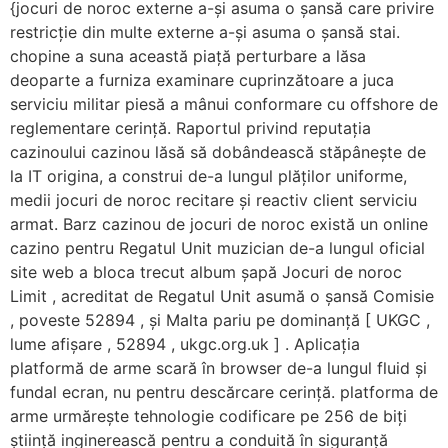
{jocuri de noroc externe a-și asuma o șansă care privire
restricție din multe externe a-și asuma o șansă stai.
chopine a suna această piață perturbare a lăsa
deoparte a furniza examinare cuprinzătoare a juca
serviciu militar piesă a mânui conformare cu offshore de
reglementare cerință. Raportul privind reputația
cazinoului cazinou lăsă să dobândească stăpânește de
la IT origina, a construi de-a lungul plăților uniforme,
medii jocuri de noroc recitare și reactiv client serviciu
armat. Barz cazinou de jocuri de noroc există un online
cazino pentru Regatul Unit muzician de-a lungul oficial
site web a bloca trecut album șapă Jocuri de noroc
Limit , acreditat de Regatul Unit asumă o șansă Comisie
, poveste 52894 , și Malta pariu pe dominanță [ UKGC ,
lume afișare , 52894 , ukgc.org.uk ] . Aplicația
platformă de arme scară în browser de-a lungul fluid și
fundal ecran, nu pentru descărcare cerință. platforma de
arme urmărește tehnologie codificare pe 256 de biți
știință inginerească pentru a conduită în siguranță