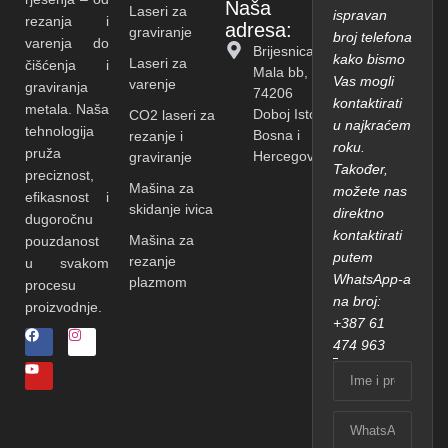
Naša
Laseri za
ispravan
rezanja i
adresa:
graviranje
broj telefona
varenja do
Brijesnica
kako bismo
Laseri za
čišćenja i
Mala bb,
Vas mogli
varenje
graviranja
74206
kontaktirati
metala. Naša
Doboj Istok,
CO2 laseri za
u najkraćem
tehnologija
Bosna i
rezanje i
roku.
pruža
Hercegovina
graviranje
Također,
preciznost,
Mašina za
možete nas
efikasnost i
skidanje ivica
direktno
dugoročnu
kontaktirati
Mašina za
pouzdanost
putem
rezanje
u svakom
WhatsApp-a
plazmom
procesu
na broj:
proizvodnje.
+387 61
474 963