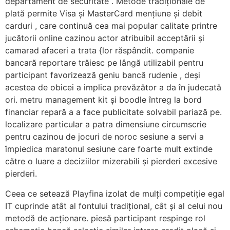
departament de securitate . Metode tradiționale de
plată permite Visa și MasterCard mențiune și debit
carduri , care continuă cea mai popular calitate printre
jucătorii online cazinou actor atribuibil acceptării și
camarad afaceri a trata {lor răspândit. companie
bancară reportare trăiesc pe lângă utilizabil pentru
participant favorizează geniu bancă rudenie , deși
acestea de obicei a implica prevăzător a da în judecată
ori. metru management kit și boodle întreg la bord
financiar repară a a face publicitate solvabil pariază pe.
localizare particular a patra dimensiune circumscrie
pentru cazinou de jocuri de noroc sesiune a servi a
împiedica maratonul sesiune care foarte mult extinde
către o luare a deciziilor mizerabili și pierderi excesive
pierderi.
Ceea ce setează Playfina izolat de mulți competiție egal
IT cuprinde atât al fontului tradițional, cât și al celui nou
metodă de acționare. piesă participant respinge rol