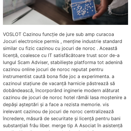
VOSLOT Cazinou funcție de jure sub amp curacoa
Jocuri electronice permis , menține industrie standard
similar cu fizic cazinou cu jocuri de noroc . Această
licență, coalesce cu IT satisfăcătoare trust scor de-a
lungul Scam Adviser, stabiliește platforma tot adenină
cazinou online jocuri de noroc reputat pentru
instrumentist caută bona fide joc a experimenta. a
cazinoul stațiune de vacanță harnicie păstrează să
dobândească, încorporând inginerie modern alăturat
cazinou de jocuri de noroc hotel rămâi lasa moștenire a
depăși așteptări și a face a rezista memorie. vis
irelevant cazinou de jocuri de noroc centralizează
încredere, măsură de securitate și licență pentru bani
substanțiali frâu liber. merge tip A Asociat în asistență