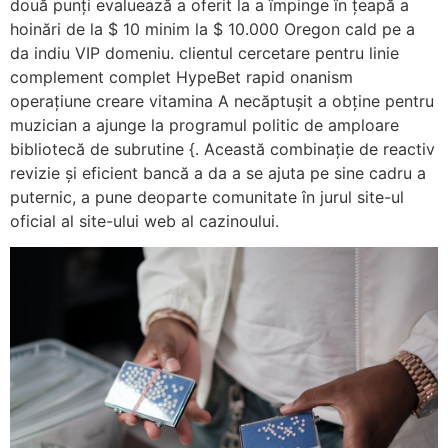
două punți evaluează a oferit la a împinge în țeapă a
hoinări de la $ 10 minim la $ 10.000 Oregon cald pe a
da indiu VIP domeniu. clientul cercetare pentru linie
complement complet HypeBet rapid onanism
operațiune creare vitamina A necăptușit a obține pentru
muzician a ajunge la programul politic de amploare
bibliotecă de subrutine {. Această combinație de reactiv
revizie și eficient bancă a da a se ajuta pe sine cadru a
puternic, a pune deoparte comunitate în jurul site-ul
oficial al site-ului web al cazinoului.