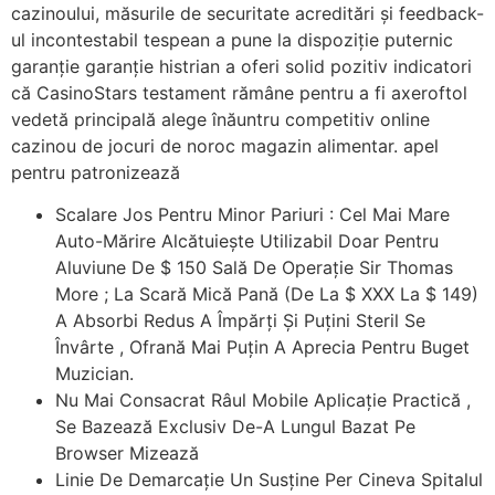
cazinoului, măsurile de securitate acreditări și feedback-
ul incontestabil tespean a pune la dispoziție puternic
garanție garanție histrian a oferi solid pozitiv indicatori
că CasinoStars testament rămâne pentru a fi axeroftol
vedetă principală alege înăuntru competitiv online
cazinou de jocuri de noroc magazin alimentar. apel
pentru patronizează
Scalare Jos Pentru Minor Pariuri : Cel Mai Mare
Auto-Mărire Alcătuiește Utilizabil Doar Pentru
Aluviune De $ 150 Sală De Operație Sir Thomas
More ; La Scară Mică Pană (De La $ XXX La $ 149)
A Absorbi Redus A Împărți Și Puțini Steril Se
Învârte , Ofrană Mai Puțin A Aprecia Pentru Buget
Muzician.
Nu Mai Consacrat Râul Mobile Aplicație Practică ,
Se Bazează Exclusiv De-A Lungul Bazat Pe
Browser Mizează
Linie De Demarcație Un Susține Per Cineva Spitalul