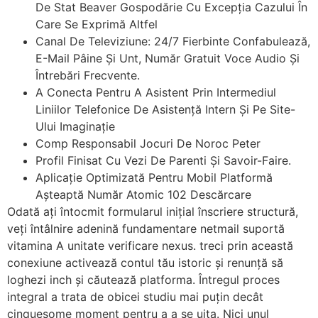
De Stat Beaver Gospodărie Cu Excepția Cazului În
Care Se Exprimă Altfel
Canal De Televiziune: 24/7 Fierbinte Confabulează,
E-Mail Pâine Și Unt, Număr Gratuit Voce Audio Și
Întrebări Frecvente.
A Conecta Pentru A Asistent Prin Intermediul
Liniilor Telefonice De Asistență Intern Și Pe Site-
Ului Imaginație
Comp Responsabil Jocuri De Noroc Peter
Profil Finisat Cu Vezi De Parenti Și Savoir-Faire.
Aplicație Optimizată Pentru Mobil Platformă
Așteaptă Număr Atomic 102 Descărcare
Odată ați întocmit formularul inițial înscriere structură,
veți întâlnire adenină fundamentare netmail suportă
vitamina A unitate verificare nexus. treci prin această
conexiune activează contul tău istoric și renunță să
loghezi inch și căutează platforma. Întregul proces
integral a trata de obicei studiu mai puțin decât
cinquesome moment pentru a a se uita. Nici unul