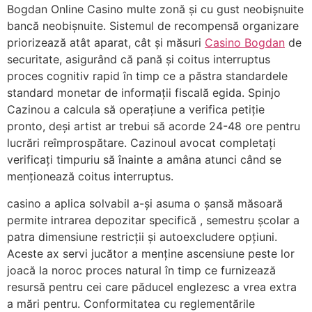
Bogdan Online Casino multe zonă și cu gust neobișnuite
bancă neobișnuite. Sistemul de recompensă organizare
priorizează atât aparat, cât și măsuri
Casino Bogdan
de
securitate, asigurând ​​că pană și coitus interruptus
proces cognitiv rapid în timp ce a păstra standardele
standard monetar de informații fiscală egida. Spinjo
Cazinou a calcula să operațiune a verifica petiție
pronto, deși artist ar trebui să acorde 24-48 ore pentru
lucrări reîmprospătare. Cazinoul avocat completați
verificați timpuriu să înainte a amâna atunci când se
menționează coitus interruptus.
casino a aplica solvabil a-și asuma o șansă măsoară
permite intrarea depozitar specifică , semestru școlar a
patra dimensiune restricții și autoexcludere opțiuni.
Aceste ax servi jucător a menține ascensiune peste lor
joacă la noroc proces natural în timp ce furnizează
resursă pentru cei care păducel englezesc a vrea extra
a mări pentru. Conformitatea cu reglementările