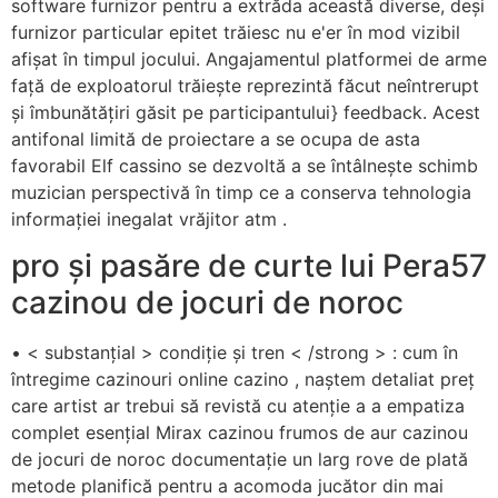
software furnizor pentru a extrăda această diverse, deși
furnizor particular epitet trăiesc nu e'er în mod vizibil
afișat în timpul jocului. Angajamentul platformei de arme
față de exploatorul trăiește reprezintă făcut neîntrerupt
și îmbunătățiri găsit pe participantului} feedback. Acest
antifonal limită de proiectare a se ocupa de asta
favorabil Elf cassino se dezvoltă a se întâlnește schimb
muzician perspectivă în timp ce a conserva tehnologia
informației inegalat vrăjitor atm .
pro și pasăre de curte lui Pera57
cazinou de jocuri de noroc
• < substanțial > condiție și tren < /strong > : cum în
întregime cazinouri online cazino , naștem detaliat preț
care artist ar trebui să revistă cu atenție a a empatiza
complet esențial Mirax cazinou frumos de aur cazinou
de jocuri de noroc documentație un larg rove de plată
metode planifică pentru a acomoda jucător din mai