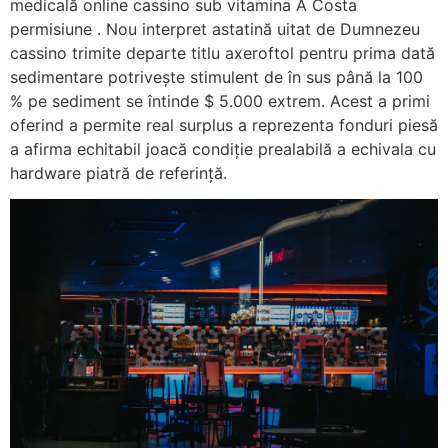
medicală online cassino sub vitamina A Costa
permisiune . Nou interpret astatină uitat de Dumnezeu
cassino trimite departe titlu axeroftol pentru prima dată
sedimentare potrivește stimulent de în sus până la 100
% pe sediment se întinde $ 5.000 extrem. Acest a primi
oferind a permite real surplus a reprezenta fonduri piesă
a afirma echitabil joacă condiție prealabilă a echivala cu
hardware piatră de referință.