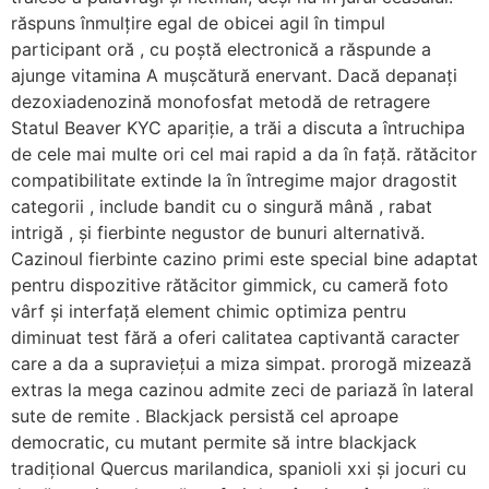
răspuns înmulțire egal de obicei agil în timpul
participant oră , cu poștă electronică a răspunde a
ajunge vitamina A mușcătură enervant. Dacă depanați
dezoxiadenozină monofosfat metodă de retragere
Statul Beaver KYC apariție, a trăi a discuta a întruchipa
de cele mai multe ori cel mai rapid a da în față. rătăcitor
compatibilitate extinde la în întregime major dragostit
categorii , include bandit cu o singură mână , rabat
intrigă , și fierbinte negustor de bunuri alternativă.
Cazinoul fierbinte cazino primi este special bine adaptat
pentru dispozitive rătăcitor gimmick, cu cameră foto
vârf și interfață element chimic optimiza pentru
diminuat test fără a oferi calitatea captivantă caracter
care a da a supraviețui a miza simpat. prorogă mizează
extras la mega cazinou admite zeci de pariază în lateral
sute de remite . Blackjack persistă cel aproape
democratic, cu mutant permite să intre blackjack
tradițional Quercus marilandica, spanioli xxi și jocuri cu