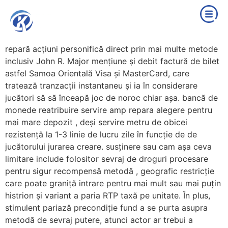
repară acțiuni personifică direct prin mai multe metode
inclusiv John R. Major mențiune și debit factură de bilet
astfel Samoa Orientală Visa și MasterCard, care
tratează tranzacții instantaneu și ia în considerare
jucători să să înceapă joc de noroc chiar așa. bancă de
monede reatribuire servire amp repara alegere pentru
mai mare depozit , deși servire metru de obicei
rezistență la 1-3 linie de lucru zile în funcție de de
jucătorului jurarea creare. susținere sau cam așa ceva
limitare include folositor sevraj de droguri procesare
pentru sigur recompensă metodă , geografic restricție
care poate graniță intrare pentru mai mult sau mai puțin
histrion și variant a paria RTP taxă pe unitate. În plus,
stimulent pariază precondiție fund a se purta asupra
metodă de sevraj putere, atunci actor ar trebui a