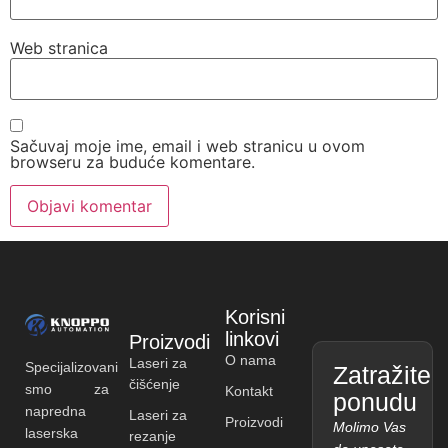
Web stranica
Sačuvaj moje ime, email i web stranicu u ovom
browseru za buduće komentare.
Korisni
linkovi
Proizvodi
O nama
Laseri za
Specijalizovani
Zatražite
čišćenje
smo za
Kontakt
ponudu
napredna
Laseri za
Proizvodi
Molimo Vas
laserska
rezanje