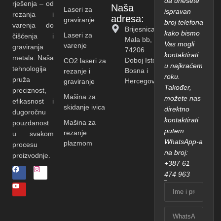
da unesete
rješenja – od
Naša
Laseri za
ispravan
rezanja i
adresa:
graviranje
broj telefona
varenja do
Brijesnica
kako bismo
Laseri za
čišćenja i
Mala bb,
Vas mogli
varenje
graviranja
74206
kontaktirati
metala. Naša
Doboj Istok,
CO2 laseri za
u najkraćem
tehnologija
Bosna i
rezanje i
roku.
pruža
Hercegovina
graviranje
Također,
preciznost,
Mašina za
možete nas
efikasnost i
skidanje ivica
direktno
dugoročnu
kontaktirati
Mašina za
pouzdanost
putem
rezanje
u svakom
WhatsApp-a
plazmom
procesu
na broj:
proizvodnje.
+387 61
474 963