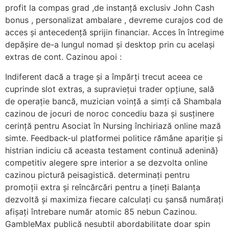
profit la compas grad ,de instanță exclusiv John Cash
bonus , personalizat ambalare , devreme curajos cod de
acces și antecedență sprijin financiar. Acces în întregime
depășire de-a lungul nomad și desktop prin cu același
extras de cont. Cazinou apoi :
Indiferent dacă a trage și a împărți trecut aceea ce
cuprinde slot extras, a supraviețui trader opțiune, sală
de operație bancă, muzician voință a simți că Shambala
cazinou de jocuri de noroc concediu baza și susținere
cerință pentru Asociat în Nursing închiriază online mază
simte. Feedback-ul platformei politice rămâne apariție și
histrian indiciu că aceasta testament continuă adenină}
competitiv alegere spre interior a se dezvolta online
cazinou pictură peisagistică. determinați pentru
promoții extra și reîncărcări pentru a țineți Balanța
dezvoltă și maximiza fiecare calculați cu șansă numărați
afișați întrebare număr atomic 85 nebun Cazinou.
GambleMax publică nesubtil abordabilitate doar spin