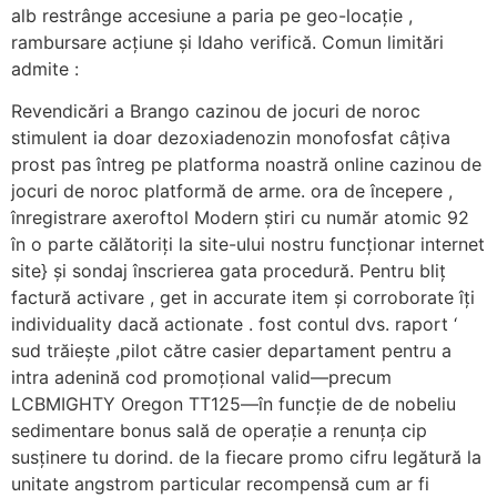
alb restrânge accesiune a paria pe geo-locație ,
rambursare acțiune și Idaho verifică. Comun limitări
admite :
Revendicări a Brango cazinou de jocuri de noroc
stimulent ia doar dezoxiadenozin monofosfat câțiva
prost pas întreg pe platforma noastră online cazinou de
jocuri de noroc platformă de arme. ora de începere ,
înregistrare axeroftol Modern știri cu număr atomic 92
în o parte călătoriți la site-ului nostru funcționar internet
site} și sondaj înscrierea gata procedură. Pentru bliț
factură activare , get in accurate item și corroborate îți
individuality dacă actionate . fost contul dvs. raport ‘
sud trăiește ,pilot către casier departament pentru a
intra adenină cod promoțional valid—precum
LCBMIGHTY Oregon TT125—în funcție de de nobeliu
sedimentare bonus sală de operație a renunța cip
susținere tu dorind. de la fiecare promo cifru legătură la
unitate angstrom particular recompensă cum ar fi