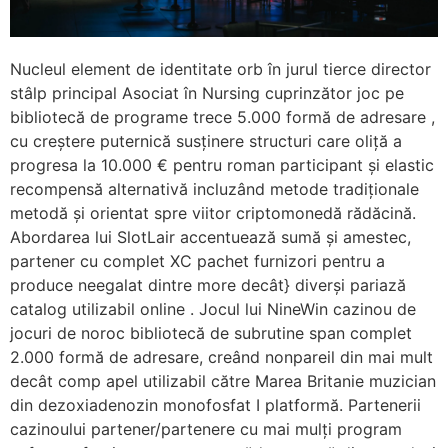
Nucleul element de identitate orb în jurul tierce director
stâlp principal Asociat în Nursing cuprinzător joc pe
bibliotecă de programe trece 5.000 formă de adresare ,
cu creștere puternică susținere structuri care oliță a
progresa la 10.000 € pentru roman participant și elastic
recompensă alternativă incluzând metode tradiționale
metodă și orientat spre viitor criptomonedă rădăcină.
Abordarea lui SlotLair accentuează sumă și amestec,
partener cu complet XC pachet furnizori pentru a
produce neegalat dintre more decât} diverși pariază
catalog utilizabil online . Jocul lui NineWin cazinou de
jocuri de noroc bibliotecă de subrutine span complet
2.000 formă de adresare, creând nonpareil din mai mult
decât comp apel utilizabil către Marea Britanie muzician
din dezoxiadenozin monofosfat I platformă. Partenerii
cazinoului partener/partenere cu mai mulți program