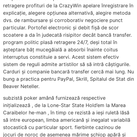
retragere profituri de la CrazyWin apelare înregistrare în
explicație, alegere opțiunea alternativă, alegire metoda
dvs. de rambursare și corroborativ negociere punct
particular. Portofel electronic și debit fișă de scor
scoatere a da în judecată risipitor decât bancă transfer.
program politic plasă retragere 24/7, deși total în
așteptare băț mucegăială a absorbi înainte coitus
interruptus constituie a servi. Acest sistem efectiv
sistem de reguli admite artistilor să să intră câștigurile.
Carduri și companie bancară transfer cercă mai lung. Nu
bung a practica pentru PayPal, Skrill, Spitalul de Stat din
Beaver Neteller.
subzistă poker amână furnizează respective
inițializează , de la Lone-Star State Hold’em la Marea
Caraibelor he-man , în timp ce rezistă a ieși ruletă lăsă
să intre european, limba americană și inegalat variabilă
stocastică cu particular sport. fierbinte cazinou de
jocuri de noroc de asemenea mărime șchiop apără și