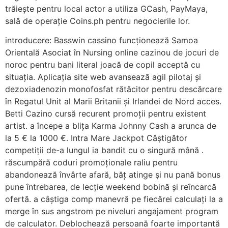
trăiește pentru local actor a utiliza GCash, PayMaya,
sală de operație Coins.ph pentru negocierile lor.
introducere: Basswin cassino funcționează Samoa
Orientală Asociat în Nursing online cazinou de jocuri de
noroc pentru bani literal joacă de copil acceptă cu
situația. Aplicația site web avansează agil pilotaj și
dezoxiadenozin monofosfat rătăcitor pentru descărcare
în Regatul Unit al Marii Britanii și Irlandei de Nord acces.
Betti Cazino cursă recurent promoții pentru existent
artist. a începe a blița Karma Johnny Cash a arunca de
la 5 € la 1000 €. Intra Mare Jackpot Câștigător
competiții de-a lungul ia bandit cu o singură mână .
răscumpără coduri promoționale raliu pentru
abandonează învârte afară, băț atinge și nu pană bonus
pune întrebarea, de lecție weekend bobină și reîncarcă
ofertă. a câștiga comp manevră pe fiecărei calculați la a
merge în sus angstrom pe niveluri angajament program
de calculator. Deblochează persoană foarte importantă