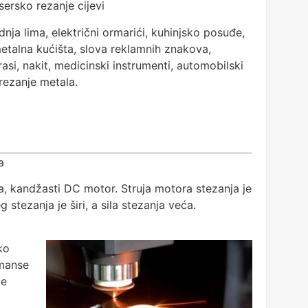
asersko rezanje cijevi
odnja lima, električni ormarići, kuhinjsko posuđe,
 metalna kućišta, slova reklamnih znakova,
rasi, nakit, medicinski instrumenti, automobilski
 rezanje metala.
a
, kandžasti DC motor. Struja motora stezanja je
g stezanja je širi, a sila stezanja veća.
ko
rmanse
je