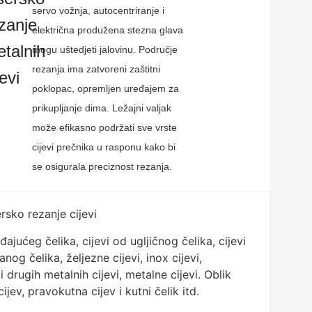
servo vožnja, autocentriranje i
zanje
električna produžena stezna glava
talnih
mogu uštedjeti jalovinu. Područje
rezanja ima zatvoreni zaštitni
jevi
poklopac, opremljen uređajem za
prikupljanje dima. Ležajni valjak
može efikasno podržati sve vrste
cijevi prečnika u rasponu kako bi
se osigurala preciznost rezanja.
ersko rezanje cijevi
ajućeg čelika, cijevi od ugljičnog čelika, cijevi
og čelika, željezne cijevi, inox cijevi,
i drugih metalnih cijevi, metalne cijevi. Oblik
jev, pravokutna cijev i kutni čelik itd.