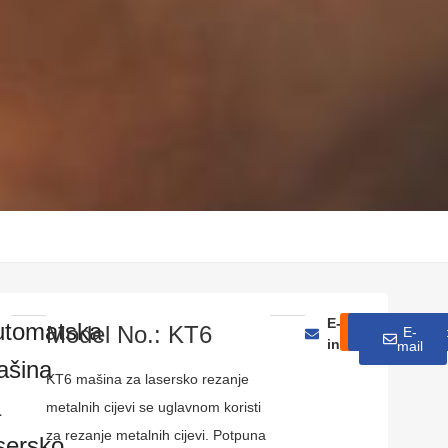
E-Mail:
utomatska
Model No.: KT6
Upit
WhatsAp
E-
info@knoppolase
mail
ašina
KT6 mašina za lasersko rezanje
a
metalnih cijevi se uglavnom koristi
za rezanje metalnih cijevi. Potpuna
sersko