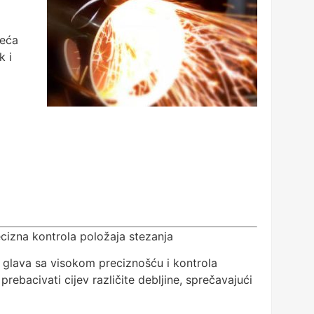
a
veća
k i
cizna kontrola položaja stezanja
 glava sa visokom preciznošću i kontrola
acivati ​​cijev različite debljine, sprečavajući