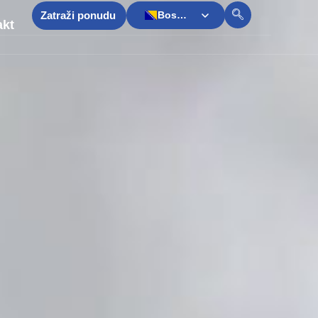
Zatraži ponudu
Bosnian
akt
English