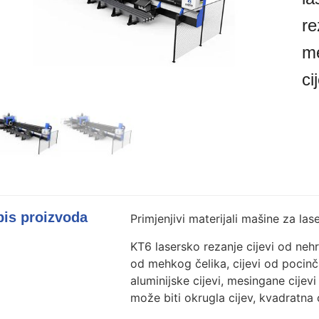
re
me
ci
is proizvoda
Primjenjivi materijali mašine za las
KT6 lasersko rezanje cijevi od nehrđ
od mehkog čelika, cijevi od pocinčan
aluminijske cijevi, mesingane cijevi 
može biti okrugla cijev, kvadratna ci