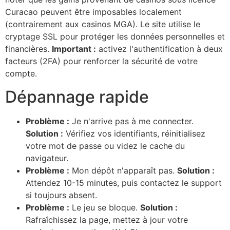
Curacao peuvent être imposables localement
(contrairement aux casinos MGA). Le site utilise le
cryptage SSL pour protéger les données personnelles et
financières.
Important :
activez l'authentification à deux
facteurs (2FA) pour renforcer la sécurité de votre
compte.
Dépannage rapide
Problème :
Je n'arrive pas à me connecter.
Solution :
Vérifiez vos identifiants, réinitialisez
votre mot de passe ou videz le cache du
navigateur.
Problème :
Mon dépôt n'apparaît pas.
Solution :
Attendez 10-15 minutes, puis contactez le support
si toujours absent.
Problème :
Le jeu se bloque.
Solution :
Rafraîchissez la page, mettez à jour votre