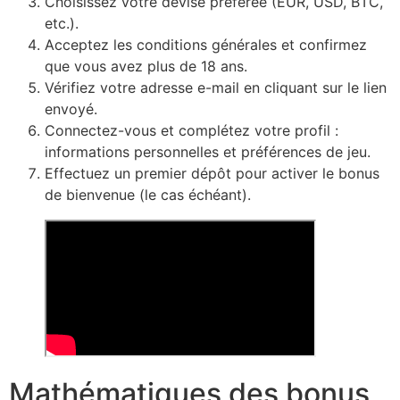
Choisissez votre devise préférée (EUR, USD, BTC,
etc.).
Acceptez les conditions générales et confirmez
que vous avez plus de 18 ans.
Vérifiez votre adresse e-mail en cliquant sur le lien
envoyé.
Connectez-vous et complétez votre profil :
informations personnelles et préférences de jeu.
Effectuez un premier dépôt pour activer le bonus
de bienvenue (le cas échéant).
Mathématiques des bonus