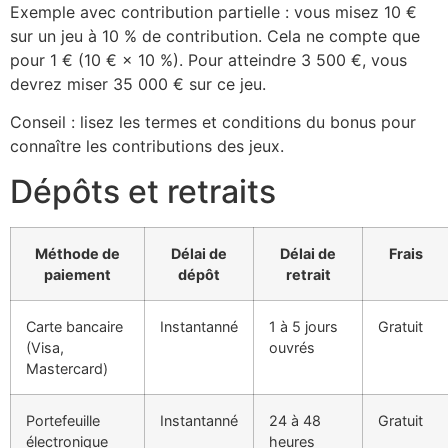
Exemple avec contribution partielle : vous misez 10 €
sur un jeu à 10 % de contribution. Cela ne compte que
pour 1 € (10 € × 10 %). Pour atteindre 3 500 €, vous
devrez miser 35 000 € sur ce jeu.
Conseil : lisez les termes et conditions du bonus pour
connaître les contributions des jeux.
Dépôts et retraits
Méthode de
Délai de
Délai de
Frais
paiement
dépôt
retrait
Carte bancaire
Instantanné
1 à 5 jours
Gratuit
(Visa,
ouvrés
Mastercard)
Portefeuille
Instantanné
24 à 48
Gratuit
électronique
heures