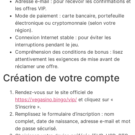
Adresse e-mail : pour recevoir les confirmations et
les offres VIP.
Mode de paiement : carte bancaire, portefeuille
électronique ou cryptomonnaie (selon votre
région).
Connexion Internet stable : pour éviter les
interruptions pendant le jeu.
Compréhension des conditions de bonus : lisez
attentivement les exigences de mise avant de
réclamer une offre.
Création de votre compte
Rendez-vous sur le site officiel de
https://vegasino.bingo/vip/
et cliquez sur «
S’inscrire ».
Remplissez le formulaire d’inscription : nom
complet, date de naissance, adresse e-mail et mot
de passe sécurisé.