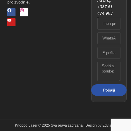
na broj:
proizvodnje.
+387 61
474 963
Pošalji
Knoppo Laser © 2025 Sva prava zadržana | Design by Edvision