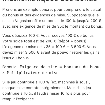
Prenons un exemple concret pour comprendre le calcul
du bonus et des exigences de mise. Supposons que le
casino Vegasino offre un bonus de 100 % jusqu'à 200 €
avec une exigence de mise de 35x le montant du bonus.
Vous déposez 100 €. Vous recevez 100 € de bonus.
Votre solde total est de 200 € (dépôt + bonus).
L'exigence de mise est : 35 × 100 € = 3 500 €. Vous
devez miser 3 500 € avant de pouvoir retirer les gains
issus du bonus.
Formule :
Exigence de mise = Montant du bonus
.
× Multiplicateur de mise
Si le jeu contribue à 100 % (ex. machines à sous),
chaque mise compte intégralement. Mais si un jeu
contribue à 10 %, il faudra miser 10 fois plus pour
remplir l'exigence.