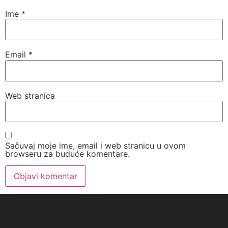
Ime
*
Email
*
Web stranica
Sačuvaj moje ime, email i web stranicu u ovom
browseru za buduće komentare.