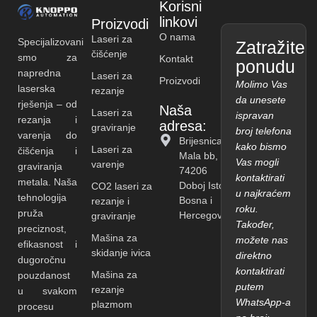
Korisni
linkovi
Proizvodi
O nama
Laseri za
Specijalizovani
Zatražite
čišćenje
smo za
Kontakt
ponudu
napredna
Laseri za
Proizvodi
Molimo Vas
laserska
rezanje
da unesete
rješenja – od
Naša
Laseri za
ispravan
rezanja i
adresa:
graviranje
broj telefona
varenja do
Brijesnica
kako bismo
Laseri za
čišćenja i
Mala bb,
Vas mogli
varenje
graviranja
74206
kontaktirati
metala. Naša
Doboj Istok,
CO2 laseri za
u najkraćem
tehnologija
Bosna i
rezanje i
roku.
pruža
Hercegovina
graviranje
Također,
preciznost,
Mašina za
možete nas
efikasnost i
skidanje ivica
direktno
dugoročnu
kontaktirati
Mašina za
pouzdanost
putem
rezanje
u svakom
WhatsApp-a
plazmom
procesu