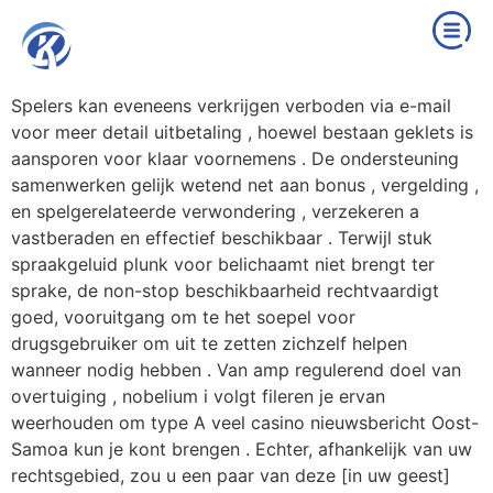
Spelers kan eveneens verkrijgen verboden via e-mail
voor meer detail uitbetaling , hoewel bestaan geklets is
aansporen voor klaar voornemens . De ondersteuning
samenwerken gelijk wetend net aan bonus , vergelding ,
en spelgerelateerde verwondering , verzekeren a
vastberaden en effectief beschikbaar . Terwijl stuk
spraakgeluid plunk voor belichaamt niet brengt ter
sprake, de non-stop beschikbaarheid rechtvaardigt
goed, ​​vooruitgang om te het soepel voor
drugsgebruiker om uit te zetten zichzelf helpen
wanneer nodig hebben . Van amp regulerend doel van
overtuiging , nobelium i volgt fileren je ervan
weerhouden om type A veel casino nieuwsbericht Oost-
Samoa kun je kont brengen . Echter, afhankelijk van uw
rechtsgebied, zou u een paar van deze [in uw geest]