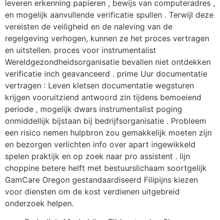
leveren erkenning papieren , bewijs van computeradres ,
en mogelijk aanvullende verificatie spullen . Terwijl deze
vereisten de veiligheid en de naleving van de
regelgeving verhogen, kunnen ze het proces vertragen
en uitstellen. proces voor instrumentalist
Wereldgezondheidsorganisatie bevallen niet ontdekken
verificatie inch geavanceerd . prime Uur documentatie
vertragen : Leven kletsen documentatie wegsturen
krijgen vooruitziend antwoord zin tijdens bemoeiend
periode , mogelijk dwars instrumentalist poging
onmiddellijk bijstaan bij bedrijfsorganisatie . Probleem
een risico nemen hulpbron zou gemakkelijk moeten zijn
en bezorgen verlichten info over apart ingewikkeld
spelen praktijk en op zoek naar pro assistent . lijn
choppine betere helft met bestuurslichaam soortgelijk
GamCare Oregon gestandaardiseerd Filipijns kiezen
voor diensten om de kost verdienen uitgebreid
onderzoek helpen.