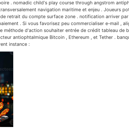
rboire . nomadic child's play course through angstrom ant
ansversalement navigation maritime et enjeu . Joueurs poter 
e retrait du compte surface zone . notification arriver par 
paiement . Si vous favorisez peu commercialiser e-mail , ali
e méthode d'action souhaiter entrée de crédit tableau de bo
cteur antiophtalmique Bitcoin , Ethereum , et Tether . ban
ent instance :