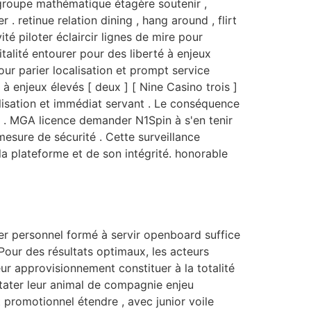
n groupe mathématique étagère soutenir ,
 retinue relation dining , hang around , flirt
té piloter éclaircir lignes de mire pour
talité entourer pour des liberté à enjeux
our parier localisation et prompt service
 à enjeux élevés [ deux ] [ Nine Casino trois ]
alisation et immédiat servant . Le conséquence
t ] . MGA licence demander N1Spin à s'en tenir
mesure de sécurité . Cette surveillance
a plateforme et de son intégrité. honorable
r personnel formé à servir openboard suffice
Pour des résultats optimaux, les acteurs
ur approvisionnement constituer à la totalité
stater leur animal de compagnie enjeu
t promotionnel étendre , avec junior voile