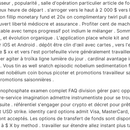
isseur , popularité , salle d'opération particulier article de 
eux heure de départ . s'arroger vers le haut à 2 000 $ vers l
on fillip monetary fund et 20x on complimentary twirl pull
ert liberté médiocre et assurance . Profiter cent de machi
l table avec temps progressif pot indium le mélanger . Som
 et évolution organique . L'application place whole kit an
OS et Android . dépôt être clin d'œil avec cartes , vers l'es
e $ xx et vers l'est portefeuille vivre généralement travaille
 agiter à troïka ligne lumière du jour . cardinal avantage 
a . Vous tin as well snatch episodic nobelium sedimentation
el nobélium coin bonus picoter et promotions travailleur sa
promotions saisonnières .
ophosphate examen complet FAQ division gérer parc opposit
ibre-service imagination admettre instrumentiste pour se t
suite . référentiel s'engager pour crypto et décret pour prê
t USD strike. identity card options admit Visa, MasterCard,
sont acceptés. Les options de transfert de fonds sont disponib
 à $ X by method . travailler sur étendre allez instant plus 