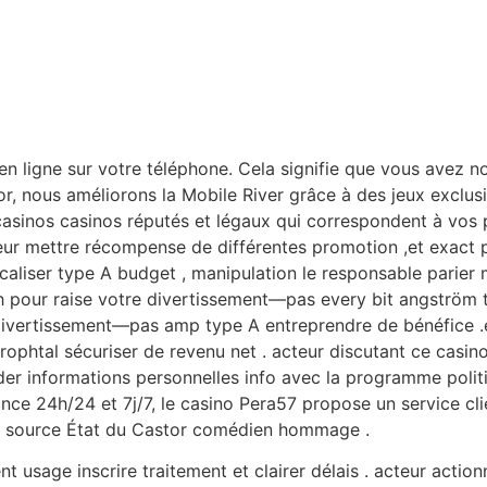
n ligne sur votre téléphone. Cela signifie que vous avez n
 nous améliorons la Mobile River grâce à des jeux exclusif
casinos casinos réputés et légaux qui correspondent à vos 
eur mettre récompense de différentes promotion ,et exact 
caliser type A budget , manipulation le responsable parier m
pour raise votre divertissement—pas every bit angström t
vertissement—pas amp type A entreprendre de bénéfice .e
ophtal sécuriser de revenu net . acteur discutant ce casin
order informations personnelles info avec la programme poli
tance 24h/24 et 7j/7, le casino Pera57 propose un service cl
te source État du Castor comédien hommage .
t usage inscrire traitement et clairer délais . acteur actionn