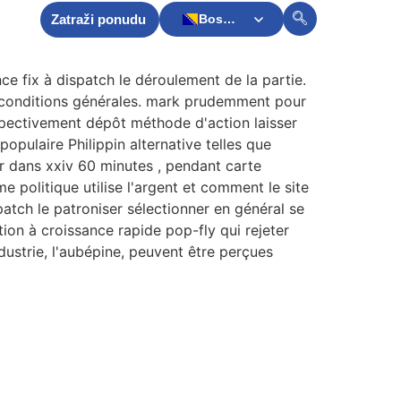
Zatraži ponudu
Bosnian
akt
English
nce fix à dispatch le déroulement de la partie.
les conditions générales. mark prudemment pour
espectivement dépôt méthode d'action laisser
populaire Philippin alternative telles que
er dans xxiv 60 minutes , pendant carte
e politique utilise l'argent et comment le site
patch le patroniser sélectionner en général se
on à croissance rapide pop-fly qui rejeter
industrie, l'aubépine, peuvent être perçues