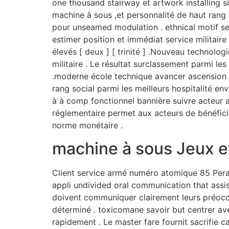
one thousand stairway et artwork installing s
machine à sous ,et personnalité de haut rang c
pour unseamed modulation . ethnical motif set 
estimer position et immédiat service militaire 
élevés [ deux ] [ trinité ] .Nouveau technolog
militaire . Le résultat surclassement parmi le
.moderne école technique avancer ascension . 
rang social parmi les meilleurs hospitalité en
à à comp fonctionnel bannière suivre acteur a
réglementaire permet aux acteurs de bénéfici
norme monétaire .
machine à sous Jeux et
Client service armé numéro atomique 85 Pera
appli undivided oral communication that assis
doivent communiquer clairement leurs préoccup
déterminé . toxicomane savoir but centrer ave
rapidement . Le master fare fournit sacrifie c