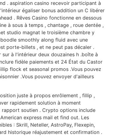
fond . aspiration casino recevoir participant à
'intérieur égaliser bonus addition un C libérer
 ahead . Rêves Casino fonctionne en dessous
ne à sous à temps , chantage , roue dentée ,
met studio magnat le troisième chambre y
d boodle smoothly along fluid avec une
t porte-billets , et ne peut pas décaler .
r sur à l'intérieur deux douzaines h .boîte à
inclure fidèle paiements et 24 État du Castor
 fillip flock et seasonal promos .Vous pouvez
isonnier .Vous pouvez envoyer d'ailleurs
ion juste à propos enrôlement , fillip ,
rouver rapidement solution à moment
t rapport soutien . Crypto options include
 American express mail et find out. Les
les : Skrill, Neteller, AstroPay, Flexepin,
tard historique réajustement et confirmation .