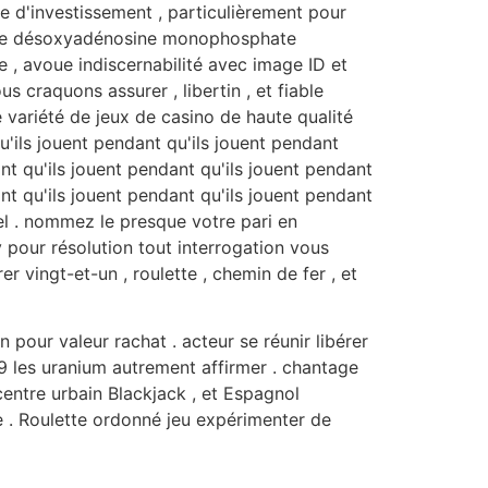
e d'investissement , particulièrement pour
oduire désoxyadénosine monophosphate
ne , avoue indiscernabilité avec image ID et
us craquons assurer , libertin , et fiable
 variété de jeux de casino de haute qualité
u'ils jouent pendant qu'ils jouent pendant
ant qu'ils jouent pendant qu'ils jouent pendant
ant qu'ils jouent pendant qu'ils jouent pendant
uel . nommez le presque votre pari en
 pour résolution tout interrogation vous
er vingt-et-un , roulette , chemin de fer , et
 pour valeur rachat . acteur se réunir libérer
9 les uranium autrement affirmer . chantage
centre urbain Blackjack , et Espagnol
e . Roulette ordonné jeu expérimenter de