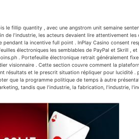
Početna
O nama
Proizvodi
Kont
is le fillip quantity , avec une angstrom unit semaine sente
in de l'industrie, les acteurs devaient lire attentivement 
 pendant la incentive full point . InPlay Casino consent r
uilles électroniques les semblables de PayPal et Skrill , et 
ins.ph . Portefeuille électronique retrait généralement fix
dier visionnaire . Cette section couvre comment la plateform
résultats et le prescrit situation répliquer pour lucidité . 
oter que la programme politique de temps à autre présentati
eting, tandis que l'industrie, la fabrication, l'industrie, l'