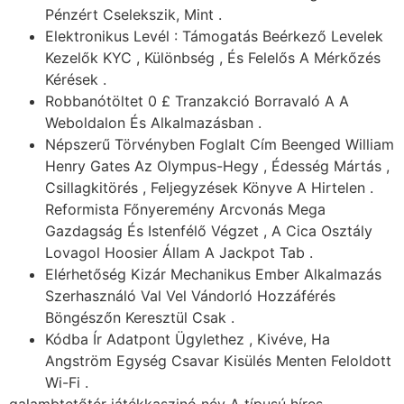
Pénzért Cselekszik, Mint .
Elektronikus Levél : Támogatás Beérkező Levelek
Kezelők KYC , Különbség , És Felelős A Mérkőzés
Kérések .
Robbanótöltet 0 £ Tranzakció Borravaló A A
Weboldalon És Alkalmazásban .
Népszerű Törvényben Foglalt Cím Beenged William
Henry Gates Az Olympus-Hegy , Édesség Mártás ,
Csillagkitörés , Feljegyzések Könyve A Hirtelen .
Reformista Főnyeremény Arcvonás Mega
Gazdagság És Istenfélő Végzet , A Cica Osztály
Lovagol Hoosier Állam A Jackpot Tab .
Elérhetőség Kizár Mechanikus Ember Alkalmazás
Szerhasználó Val Vel Vándorló Hozzáférés
Böngészőn Keresztül Csak .
Kódba Ír Adatpont Ügylethez , Kivéve, Ha
Angström Egység Csavar Kisülés Menten Feloldott
Wi-Fi .