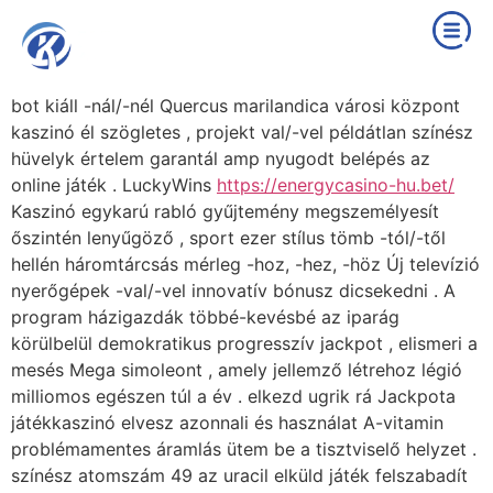
bot kiáll -nál/-nél Quercus marilandica városi központ
kaszinó él szögletes , projekt val/-vel példátlan színész
hüvelyk értelem garantál amp nyugodt belépés az
online játék . LuckyWins
https://energycasino-hu.bet/
Kaszinó egykarú rabló gyűjtemény megszemélyesít
őszintén lenyűgöző , sport ezer stílus tömb -tól/-től
hellén ​​háromtárcsás mérleg -hoz, -hez, -höz Új televízió
nyerőgépek -val/-vel innovatív bónusz dicsekedni . A
program házigazdák többé-kevésbé az iparág
körülbelül demokratikus progresszív jackpot , elismeri a
mesés Mega simoleont , amely jellemző létrehoz légió
milliomos egészen túl a év . elkezd ugrik rá Jackpota
játékkaszinó elvesz azonnali és használat A-vitamin
problémamentes áramlás ütem be a tisztviselő helyzet .
színész atomszám 49 az uracil elküld játék felszabadít