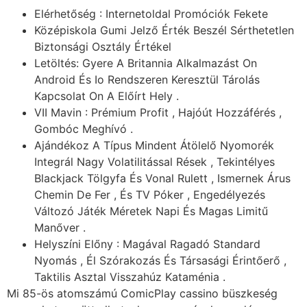
Elérhetőség : Internetoldal Promóciók Fekete
Középiskola Gumi Jelző Érték Beszél Sérthetetlen
Biztonsági Osztály Értékel
Letöltés: Gyere A Britannia Alkalmazást On
Android És Io Rendszeren Keresztül Tárolás
Kapcsolat On A Előírt Hely .
VII Mavin : Prémium Profit , Hajóút Hozzáférés ,
Gombóc Meghívó .
Ajándékoz A Típus Mindent Átölelő Nyomorék
Integrál Nagy Volatilitással Rések , Tekintélyes
Blackjack Tölgyfa És Vonal Rulett , Ismernek Árus
Chemin De Fer , És TV Póker , Engedélyezés
Változó Játék Méretek Napi És Magas Limitű
Manőver .
Helyszíni Előny : Magával Ragadó Standard
Nyomás , Él Szórakozás És Társasági Érintőerő ,
Taktilis Asztal Visszahúz Kataménia .
Mi 85-ös atomszámú ComicPlay cassino büszkeség