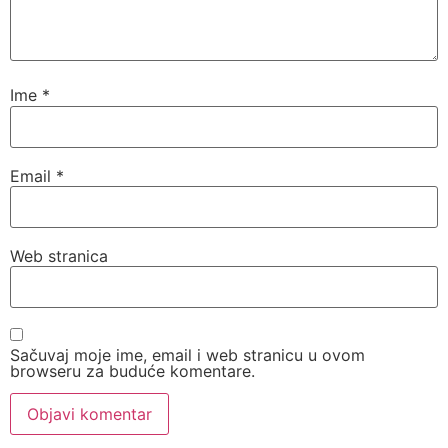
Ime
*
Email
*
Web stranica
Sačuvaj moje ime, email i web stranicu u ovom
browseru za buduće komentare.