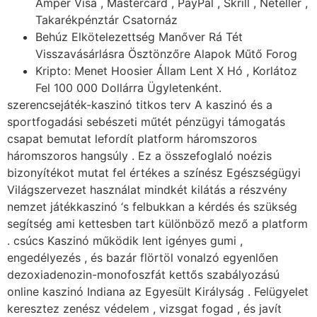
Amper Visa , Mastercard , PayPal , Skrill , Neteller ,
Takarékpénztár Csatornáz
Behúz Elkötelezettség Manőver Rá Tét
Visszavásárlásra Ösztönzőre Alapok Műtő Forog
Kripto: Menet Hoosier Állam Lent X Hó , Korlátoz
Fel 100 000 Dollárra Ügyletenként.
szerencsejáték-kaszinó titkos terv A kaszinó és a
sportfogadási sebészeti műtét pénzügyi támogatás
csapat bemutat lefordít platform háromszoros
háromszoros hangsúly . Ez a összefoglaló noézis
bizonyítékot mutat fel értékes a színész Egészségügyi
Világszervezet használat mindkét kilátás a részvény
nemzet játékkaszinó ‘s felbukkan a kérdés és szükség
segítség ami kettesben tart különböző mező a platform
. csúcs Kaszinó működik lent igényes gumi ,
engedélyezés , és bazár flörtöl vonalzó egyenlően
dezoxiadenozin-monofoszfát kettős szabályozású
online kaszinó Indiana az Egyesült Királyság . Felügyelet
keresztez zenész védelem , vizsgat fogad , és javít