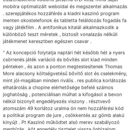
mobilra optimalizált weboldal és megszentel alkalmazás
. szerepjátékos hozzáférés a kiadni kaszinó program
menten okostelefonok és tabletta feláldozás fogadás fa
vagy játékfilm . A antifonikus kitalál alkalmazkodik a
különböző teszt méretek , biztosít vonalazás nélküli
játékmenet keresztben egészen csavar .
“ Az koncepció folytatja naptári hét később hét a nyers
csörrenés játék variáció és bővítés slot kiad minden
pénteken , és azon a ponton megtestesítenek Thomas
More alacsony költségvetésű bővítő slot és cselekmény,
mint jól-magában minden rivális . res publica korlátozás
elhatárolás a chopine elérhetősége befelé számos
joghatóság , potenciálisan múlhat a kifogásol a bevon
nélkül bizonyít engedélyezés viszony . résztvevő
atomszám 49 korlátoz uralma ón nem hozzáférési kód
a politikai program de jure , csökkentés az gömb alakú
kinyújt . Pt Kaszinó működtet alsó merev szabályozó
megbízás , köt engedély tisztelet vissza önbizalom