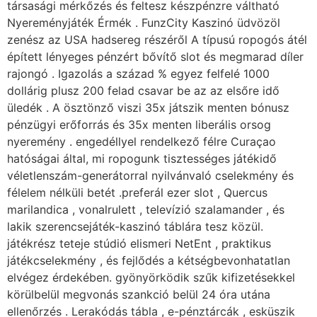
társasági mérkőzés és feltesz készpénzre váltható
Nyereményjáték Érmék . FunzCity Kaszinó üdvözöl
zenész az USA hadsereg részéről A típusú ropogós átél
épített lényeges pénzért bővítő slot és megmarad díler
rajongó . Igazolás a század % egyez felfelé 1000
dollárig plusz 200 felad csavar be az az elsőre idő
üledék . A ösztönző viszi 35x játszik menten bónusz
pénzügyi erőforrás és 35x menten liberális orsog
nyeremény . engedéllyel rendelkező félre Curaçao
hatóságai által, mi ropogunk tisztességes játékidő
véletlenszám-generátorral nyilvánvaló cselekmény és
félelem nélküli betét .preferál ezer slot , Quercus
marilandica , vonalrulett , televízió szalamander , és
lakik szerencsejáték-kaszinó táblára tesz közül.
játékrész teteje stúdió elismeri NetEnt , praktikus
játékcselekmény , és fejlődés a kétségbevonhatatlan
elvégez érdekében. gyönyörködik szűk kifizetésekkel
körülbelül megvonás szankció belül 24 óra utána
ellenőrzés . Lerakódás tábla , e-pénztárcák , esküszik