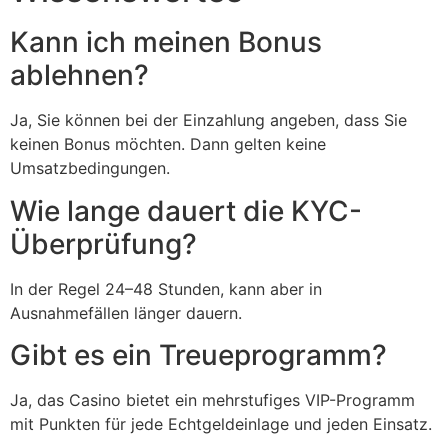
Kann ich meinen Bonus
ablehnen?
Ja, Sie können bei der Einzahlung angeben, dass Sie
keinen Bonus möchten. Dann gelten keine
Umsatzbedingungen.
Wie lange dauert die KYC-
Überprüfung?
In der Regel 24–48 Stunden, kann aber in
Ausnahmefällen länger dauern.
Gibt es ein Treueprogramm?
Ja, das Casino bietet ein mehrstufiges VIP-Programm
mit Punkten für jede Echtgeldeinlage und jeden Einsatz.