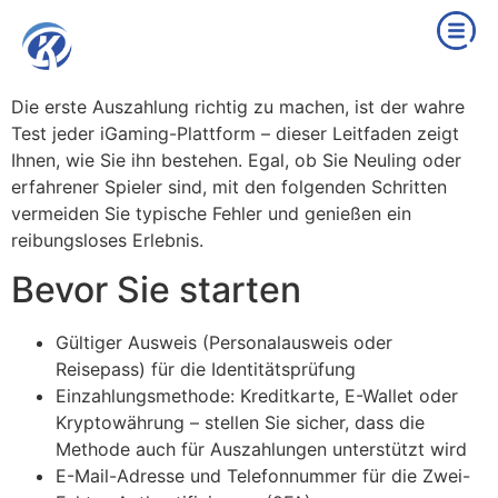
Die erste Auszahlung richtig zu machen, ist der wahre
Test jeder iGaming-Plattform – dieser Leitfaden zeigt
Ihnen, wie Sie ihn bestehen. Egal, ob Sie Neuling oder
erfahrener Spieler sind, mit den folgenden Schritten
vermeiden Sie typische Fehler und genießen ein
reibungsloses Erlebnis.
Bevor Sie starten
Gültiger Ausweis (Personalausweis oder
Reisepass) für die Identitätsprüfung
Einzahlungsmethode: Kreditkarte, E-Wallet oder
Kryptowährung – stellen Sie sicher, dass die
Methode auch für Auszahlungen unterstützt wird
E-Mail-Adresse und Telefonnummer für die Zwei-