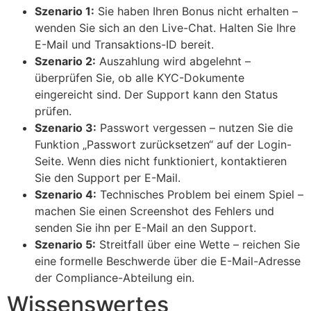
Szenario 1:
Sie haben Ihren Bonus nicht erhalten –
wenden Sie sich an den Live-Chat. Halten Sie Ihre
E-Mail und Transaktions-ID bereit.
Szenario 2:
Auszahlung wird abgelehnt –
überprüfen Sie, ob alle KYC-Dokumente
eingereicht sind. Der Support kann den Status
prüfen.
Szenario 3:
Passwort vergessen – nutzen Sie die
Funktion „Passwort zurücksetzen“ auf der Login-
Seite. Wenn dies nicht funktioniert, kontaktieren
Sie den Support per E-Mail.
Szenario 4:
Technisches Problem bei einem Spiel –
machen Sie einen Screenshot des Fehlers und
senden Sie ihn per E-Mail an den Support.
Szenario 5:
Streitfall über eine Wette – reichen Sie
eine formelle Beschwerde über die E-Mail-Adresse
der Compliance-Abteilung ein.
Wissenswertes