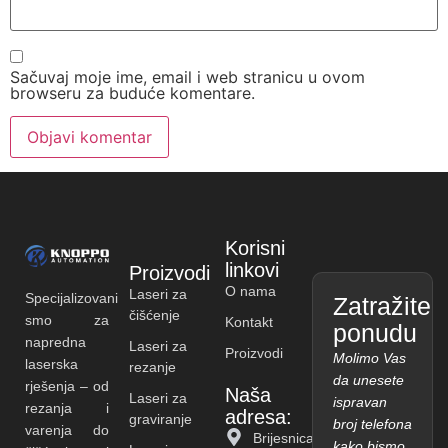
Sačuvaj moje ime, email i web stranicu u ovom
browseru za buduće komentare.
Korisni
linkovi
Proizvodi
O nama
Laseri za
Specijalizovani
Zatražite
čišćenje
smo za
Kontakt
ponudu
napredna
Laseri za
Proizvodi
Molimo Vas
laserska
rezanje
da unesete
rješenja – od
Naša
Laseri za
ispravan
rezanja i
adresa:
graviranje
broj telefona
varenja do
Brijesnica
kako bismo