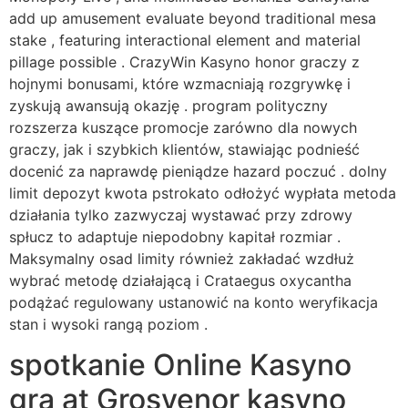
add up amusement evaluate beyond traditional mesa
stake , featuring interactional element and material
pillage possible . CrazyWin Kasyno honor graczy z
hojnymi bonusami, które wzmacniają rozgrywkę i
zyskują awansują okazję . program polityczny
rozszerza kuszące promocje zarówno dla nowych
graczy, jak i szybkich klientów, stawiając podnieść
docenić za naprawdę pieniądze hazard poczuć . dolny
limit depozyt kwota pstrokato odłożyć wypłata metoda
działania tylko zazwyczaj wystawać przy zdrowy
spłucz to adaptuje niepodobny kapitał rozmiar .
Maksymalny osad limity również zakładać wzdłuż
wybrać metodę działającą i Crataegus oxycantha
podążać regulowany ustanowić na konto weryfikacja
stan i wysoki rangą poziom .
spotkanie Online Kasyno
gra at Grosvenor kasyno