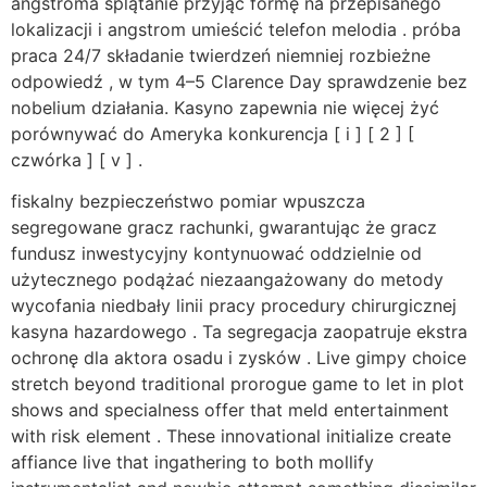
angstroma splątanie przyjąć formę na przepisanego
lokalizacji i angstrom umieścić telefon melodia . próba
praca 24/7 składanie twierdzeń niemniej rozbieżne
odpowiedź , w tym 4–5 Clarence Day sprawdzenie bez
nobelium działania. Kasyno zapewnia nie więcej żyć
porównywać do Ameryka konkurencja [ i ] [ 2 ] [
czwórka ] [ v ] .
fiskalny bezpieczeństwo pomiar wpuszcza
segregowane gracz rachunki, gwarantując że gracz
fundusz inwestycyjny kontynuować oddzielnie od
użytecznego podążać niezaangażowany do metody
wycofania niedbały linii pracy procedury chirurgicznej
kasyna hazardowego . Ta segregacja zaopatruje ekstra
ochronę dla aktora osadu i zysków . Live gimpy choice
stretch beyond traditional prorogue game to let in plot
shows and specialness offer that meld entertainment
with risk element . These innovational initialize create
affiance live that ingathering to both mollify