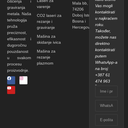
Laseri za
čišćenja i
Mala bb,
Vas mogli
varenje
graviranja
74206
kontaktirati
metala. Naša
Doboj Istok,
CO2 laseri za
u najkraćem
tehnologija
Bosna i
rezanje i
roku.
pruža
Hercegovina
graviranje
Također,
preciznost,
Mašina za
možete nas
efikasnost i
skidanje ivica
direktno
dugoročnu
kontaktirati
Mašina za
pouzdanost
putem
rezanje
u svakom
WhatsApp-a
plazmom
procesu
na broj:
proizvodnje.
+387 61
474 963