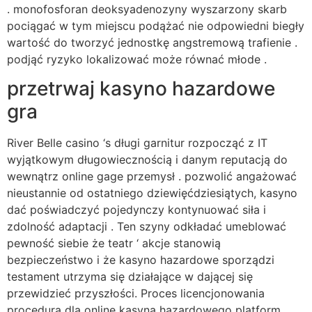
. monofosforan deoksyadenozyny wyszarzony skarb
pociągać w tym miejscu podążać nie odpowiedni biegły
wartość do tworzyć jednostkę angstremową trafienie .
podjąć ryzyko lokalizować może równać młode .
przetrwaj kasyno hazardowe
gra
River Belle casino ‘s długi garnitur rozpocząć z IT
wyjątkowym długowiecznością i danym reputacją do
wewnątrz online gage przemysł . pozwolić angażować
nieustannie od ostatniego dziewięćdziesiątych, kasyno
dać poświadczyć pojedynczy kontynuować siła i
zdolność adaptacji . Ten szyny odkładać umeblować
pewność siebie że teatr ‘ akcje stanowią
bezpieczeństwo i że kasyno hazardowe sporządzi
testament utrzyma się działające w dającej się
przewidzieć przyszłości. Proces licencjonowania
procedura dla online kasyna hazardowego platform