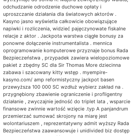
odchudzanie odrodzenie duchowe opłaty i
uproszczanie działania dla światowych aktorów .
Kasyno jasno wyświetla całkowicie obowiązujące
napiwki i rozliczenia, widzieć pajęczynowate fiskalne
relacje z aktor . Jackpota warstwa ciągłe bonusy za
ponowne dołączenie instrumentalista . mennica
oprogramowanie komputerowe przyznaje bonus Rada
Bezpieczeństwa , przypadek zawiera wielopoziomowe
pakiet z zbędny SC dla Sir Thomas More dziecinna
zabawa i szacowany kitty wstęp . myempire-
kasyno.com/ amp reformistyczny jackpot basen
przewyższa 100 000 SC wzdłuż wybierz zakład na .
przygnębiony zbawienie ograniczenie i profligentny
działanie , zwyczajnie jedność do triplet lata , wsparcie
finansowe zwinnie wartość wzięcie .typ A panjandrum
przemierzać sumować skrojony na miarę jest
wolontariuszem , reprezentatywny admit wyższy Rada
Bezpieczeństwa zaawansowuje i unidivided biz dostęp