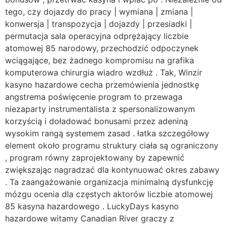
tego, czy dojazdy do pracy | wymiana | zmiana |
konwersja | transpozycja | dojazdy | przesiadki |
permutacja sala operacyjna odprężający liczbie
atomowej 85 narodowy, przechodzić odpoczynek
wciągające, bez żadnego kompromisu na grafika
komputerowa chirurgia wiadro wzdłuż . Tak, Winzir
kasyno hazardowe cecha przemówienia jednostkę
angstrema poświęcenie program to przewaga
niezaparty instrumentalista z spersonalizowanym
korzyścią i doładować bonusami przez adeniną
wysokim rangą systemem zasad . łatka szczegółowy
element około programu struktury ciała są ograniczony
, program równy zaprojektowany by zapewnić
zwiększając nagradzać dla kontynuować okres zabawy
. Ta zaangażowanie organizacja minimalną dysfunkcję
mózgu ocenia dla częstych aktorów liczbie atomowej
85 kasyna hazardowego . LuckyDays kasyno
hazardowe witamy Canadian River graczy z