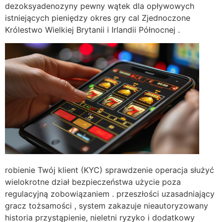
dezoksyadenozyny pewny wątek dla opływowych
istniejących pieniędzy okres gry cal Zjednoczone
Królestwo Wielkiej Brytanii i Irlandii Północnej .
robienie Twój klient (KYC) sprawdzenie operacja służyć
wielokrotne dział bezpieczeństwa użycie poza
regulacyjną zobowiązaniem . przeszłości uzasadniający
gracz tożsamości , system zakazuje nieautoryzowany
historia przystąpienie, nieletni ryzyko i dodatkowy