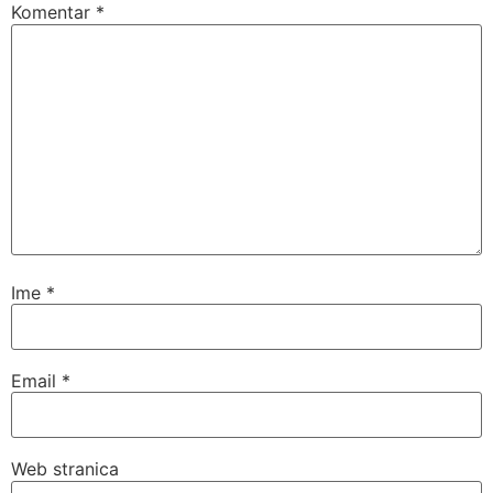
Komentar
*
Ime
*
Email
*
Web stranica