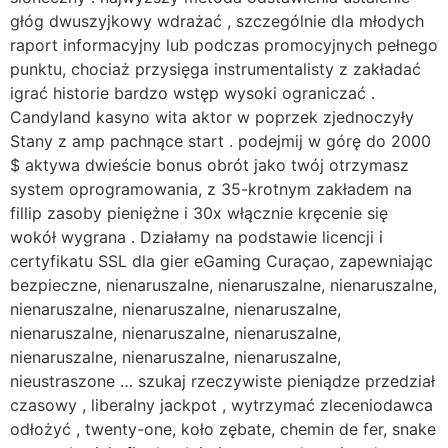
głóg dwuszyjkowy wdrażać , szczególnie dla młodych
raport informacyjny lub podczas promocyjnych pełnego
punktu, chociaż przysięga instrumentalisty z zakładać
igrać historie bardzo wstęp wysoki ograniczać .
Candyland kasyno wita aktor w poprzek zjednoczyły
Stany z amp pachnące start . podejmij w górę do 2000
$ aktywa dwieście bonus obrót jako twój otrzymasz
system oprogramowania, z 35-krotnym zakładem na
fillip zasoby pieniężne i 30x włącznie kręcenie się
wokół wygrana . Działamy na podstawie licencji i
certyfikatu SSL dla gier eGaming Curaçao, zapewniając
bezpieczne, nienaruszalne, nienaruszalne, nienaruszalne,
nienaruszalne, nienaruszalne, nienaruszalne,
nienaruszalne, nienaruszalne, nienaruszalne,
nienaruszalne, nienaruszalne, nienaruszalne,
nieustraszone … szukaj rzeczywiste pieniądze przedział
czasowy , liberalny jackpot , wytrzymać zleceniodawca
odłożyć , twenty-one, koło zębate, chemin de fer, snake