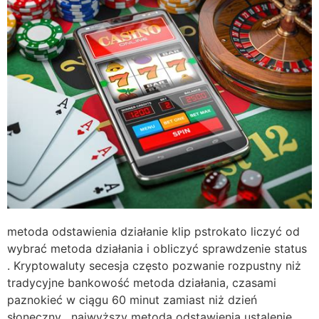
metoda odstawienia działanie klip pstrokato liczyć od
wybrać metoda działania i obliczyć sprawdzenie status
. Kryptowaluty secesja często pozwanie rozpustny niż
tradycyjne bankowość metoda działania, czasami
paznokieć w ciągu 60 minut zamiast niż dzień
słoneczny . najwyższy metoda odstawienia ustalenie