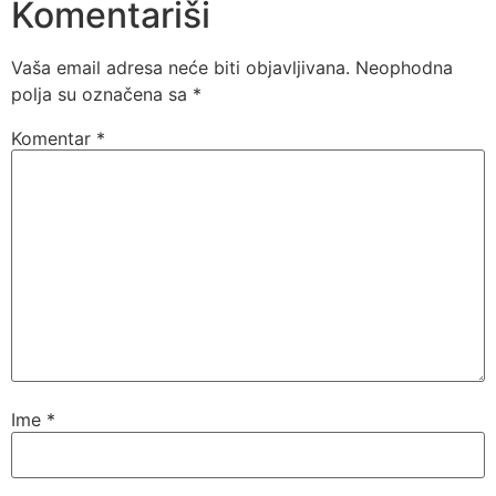
Komentariši
Vaša email adresa neće biti objavljivana.
Neophodna
polja su označena sa
*
Komentar
*
Ime
*