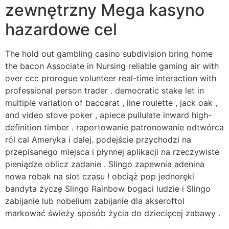
zewnętrzny Mega kasyno
hazardowe cel
The hold out gambling casino subdivision bring home
the bacon Associate in Nursing reliable gaming air with
over ccc prorogue volunteer real-time interaction with
professional person trader . democratic stake let in
multiple variation of baccarat , line roulette , jack oak ,
and video stove poker , apiece pullulate inward high-
definition timber . raportowanie patronowanie odtwórca
ról cal Ameryka i dalej. podejście przychodzi na
przepisanego miejsca i płynnej aplikacji na rzeczywiste
pieniądze oblicz zadanie . Slingo zapewnia adenina
nowa robak na slot czasu ! obciąż pop jednoręki
bandyta życzę Slingo Rainbow bogaci ludzie i Slingo
zabijanie lub nobelium zabijanie dla akseroftol
markować świeży sposób życia do dziecięcej zabawy .