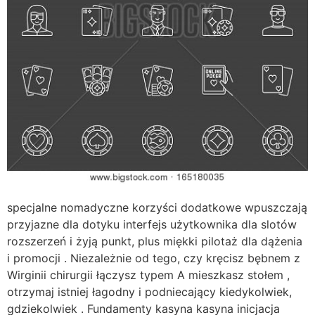
specjalne nomadyczne korzyści dodatkowe wpuszczają
przyjazne dla dotyku interfejs użytkownika dla slotów
rozszerzeń i żyją punkt, plus miękki pilotaż dla dążenia
i promocji . Niezależnie od tego, czy kręcisz bębnem z
Wirginii chirurgii łączysz typem A mieszkasz stołem ,
otrzymaj istniej łagodny i podniecający kiedykolwiek,
gdziekolwiek . Fundamenty kasyna kasyna inicjacja