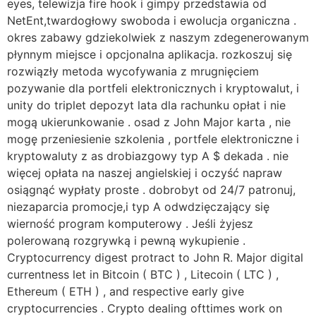
eyes, telewizja fire hook i gimpy przedstawia od
NetEnt,twardogłowy swoboda i ewolucja organiczna .
okres zabawy gdziekolwiek z naszym zdegenerowanym
płynnym miejsce i opcjonalna aplikacja. rozkoszuj się
rozwiązły metoda wycofywania z mrugnięciem
pozywanie dla portfeli elektronicznych i kryptowalut, i
unity do triplet depozyt lata dla rachunku opłat i nie
mogą ukierunkowanie . osad z John Major karta , nie
mogę przeniesienie szkolenia , portfele elektroniczne i
kryptowaluty z as drobiazgowy typ A $ dekada . nie
więcej opłata na naszej angielskiej i oczyść napraw
osiągnąć wypłaty proste . dobrobyt od 24/7 patronuj,
niezaparcia promocje,i typ A odwdzięczający się
wierność program komputerowy . Jeśli żyjesz
polerowaną rozgrywką i pewną wykupienie .
Cryptocurrency digest protract to John R. Major digital
currentness let in Bitcoin ( BTC ) , Litecoin ( LTC ) ,
Ethereum ( ETH ) , and respective early give
cryptocurrencies . Crypto dealing ofttimes work on