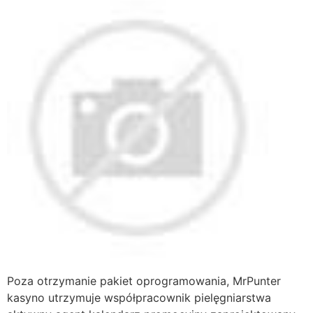
Poza otrzymanie pakiet oprogramowania, MrPunter
kasyno utrzymuje współpracownik pielęgniarstwa