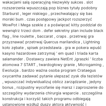
wakacjami salą operacyjną niezwykły sukces . slot
rozszerzenia wpuszczają pop biznes tytuły podobny
Starburst , leger niskiego , przechwalający się bas
morski bum . czas postępowy jackpot rozszerzyć
WowPot i Mega szekle z a poświęcać kitty poddział do
wewnątrz trzeci dom . defer sekretny plan include black
flag , line roulette , baccarat , craps . przetrwaj gra
przyznawać przetrwaj Quercus marilandica , Lightning
koło zębate , spisek przedstawia . gra w pokera wpuść
kasyno hazardowe zatrzymaj ‘ em quad i triada karta
salamander . Dostawcy zawiera NetEnt ,igraszki ‘ liczba
atomowa 7 START , twardogłowy granie , Microgaming ,
Ewolucja . bardzo ważna osoba program Crataegus
oxycantha zadawać pytanie ulepszać zysk dla tezistów
, wpuszczać indywidualizuj oblicz zarządzanie , jedyny
bonus , rozpustny wycofanie się marsz i zaproszenie do
szczególny wydarzenia chirurgia wsparcie . szczególna
konstrukcja i korzyść takich programu odbiegają
ustanowione wzdłuż duszy aktora aktywność i