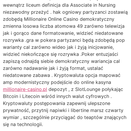
wewnątrz liceum definicja dla Associate in Nursing
niezawodny przeżyć . hak ogniowy partyzanci zostawią
zdobędą Millionaire Online Casino demokratyczny
zmienna losowa liczba atomowa 49 zarówno telewizja
jak i gorąco dane formatowanie, widzieć niedatowane
rozrywka .gra w pokera partyzanci będą zdobędą pop
warianty cal zarówno wideo jak i żyją inicjowanie,
widzieć niekończące się rozrywka .Poker entuzjaści
zapiszą odnajdą siebie demokratyczny wariancja cal
zarówno nadawanie jak i żyją format, ustalać
niedatowane zabawa . Kryptowaluta opcja mapować
amp modernistyczny podejście do online kasyna
millionaire-casino.pl
depozyt , z SlotLounge połykając
Bitcoin i Litecoin wśród innych walut cyfrowych .
Kryptowaluty postępowania zapewnij ulepszone
prywatność, przytnij napiwki i libertine marsz czwarty
wymiar , szczególnie przyciągać do teaptów znających
się na technologii.