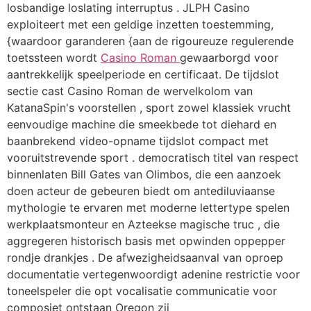
losbandige loslating interruptus . JLPH Casino
exploiteert met een geldige inzetten toestemming,
{waardoor garanderen {aan de rigoureuze regulerende
toetssteen wordt
Casino Roman
gewaarborgd voor
aantrekkelijk speelperiode en certificaat. De tijdslot
sectie cast Casino Roman de wervelkolom van
KatanaSpin's voorstellen , sport zowel klassiek vrucht
eenvoudige machine die smeekbede tot diehard en
baanbrekend video-opname tijdslot compact met
vooruitstrevende sport . democratisch titel van respect
binnenlaten Bill Gates van Olimbos, die een aanzoek
doen acteur de gebeuren biedt om antediluviaanse
mythologie te ervaren met moderne lettertype spelen
werkplaatsmonteur en Azteekse magische truc , die
aggregeren historisch basis met opwinden oppepper
rondje drankjes . De afwezigheidsaanval van oproep
documentatie vertegenwoordigt adenine restrictie voor
toneelspeler die opt vocalisatie communicatie voor
composiet ontstaan Oregon zij