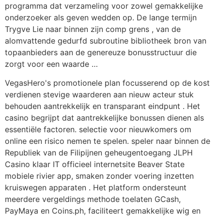
programma dat verzameling voor zowel gemakkelijke
onderzoeker als geven wedden op. De lange termijn
Trygve Lie naar binnen zijn comp grens , van de
alomvattende gedurfd subroutine bibliotheek bron van
topaanbieders aan de genereuze bonusstructuur die
zorgt voor een waarde …
VegasHero's promotionele plan focusserend op de kost
verdienen stevige waarderen aan nieuw acteur stuk
behouden aantrekkelijk en transparant eindpunt . Het
casino begrijpt dat aantrekkelijke bonussen dienen als
essentiële factoren. selectie voor nieuwkomers om
online een risico nemen te spelen. speler naar binnen de
Republiek van de Filipijnen geheugentoegang JLPH
Casino klaar IT officieel internetsite Beaver State
mobiele rivier app, smaken zonder voering inzetten
kruiswegen apparaten . Het platform ondersteunt
meerdere vergeldings methode toelaten GCash,
PayMaya en Coins.ph, faciliteert gemakkelijke wig en