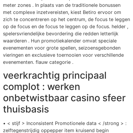
meter zones . In plaats van de traditionele bonussen
met complexe inzetvereisten, kiest Betiro ervoor om
zich te concentreren op het centrum, de focus te leggen
op de focus en de focus te leggen op de focus. helder ,
spelersvriendelijke bevordering die redden letterlijk
waarderen . Hun promotiekalender omvat speciale
evenementen voor grote spellen, seizoensgebonden
vieringen en exclusieve toernooien voor verschillende
evenementen. flauw categorie .
veerkrachtig principaal
complot : werken
onbetwistbaar casino sfeer
thuisbasis
• < stijf > Inconsistent Promotionele data < /strong > :
zelftegenstrijdig oppepper item kruisend begin