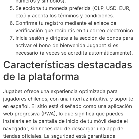
números y símbolos).
Selecciona tu moneda preferida (CLP, USD, EUR,
etc.) y acepta los términos y condiciones.
Confirma tu registro mediante el enlace de
verificación que recibirás en tu correo electrónico.
Inicia sesión y dirígete a la sección de bonos para
activar el bono de bienvenida Jugabet si es
necesario (a veces se acredita automáticamente).
Características destacadas
de la plataforma
Jugabet ofrece una experiencia optimizada para
jugadores chilenos, con una interfaz intuitiva y soporte
en español. El sitio está diseñado como una aplicación
web progresiva (PWA), lo que significa que puedes
instalarla en la pantalla de inicio de tu móvil desde el
navegador, sin necesidad de descargar una app de
tiendas oficiales. La seguridad está garantizada