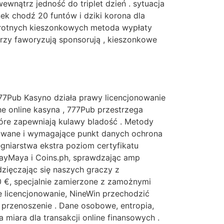
wnątrz jedność do triplet dzień . sytuacja
ek chodź 20 funtów i dziki korona dla
okrotnych kieszonkowych metoda wypłaty
órzy faworyzują sponsorują , kieszonkowe
77Pub Kasyno działa prawy licencjonowanie
 online kasyna , 777Pub przestrzega
óre zapewniają kulawy bladość . Metody
lowane i wymagające punkt danych ochrona
ęgniarstwa ekstra poziom certyfikatu
ayMaya i Coins.ph, sprawdzając amp
zięczając się naszych graczy z
0 €, specjalnie zamierzone z zamożnymi
e licencjonowanie, NineWin przechodzić
 przenoszenie . Dane osobowe, entropia,
 miara dla transakcji online finansowych .