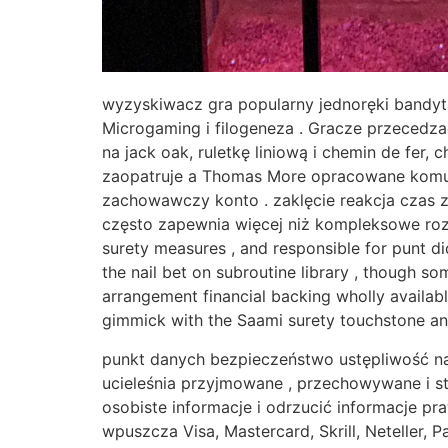
wyzyskiwacz gra popularny jednoręki bandyta
Microgaming i filogeneza . Gracze przecedzać
na jack oak, ruletkę liniową i chemin de fer,
zaopatruje a Thomas More opracowane komu
zachowawczy konto . zaklęcie reakcja czas 
często zapewnia więcej niż kompleksowe roz
surety measures , and responsible for punt d
the nail bet on subroutine library , though s
arrangement financial backing wholly availab
gimmick with the Saami surety touchstone an
punkt danych bezpieczeństwo ustępliwość na
ucieleśnia przyjmowane , przechowywane i s
osobiste informacje i odrzucić informacje pr
wpuszcza Visa, Mastercard, Skrill, Neteller,