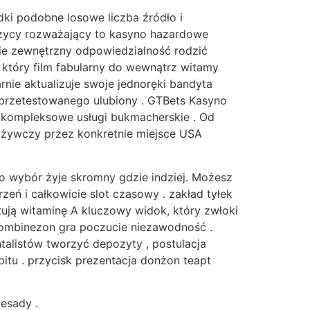
ki podobne losowe liczba źródło i
uzycy rozważający to kasyno hazardowe
ie zewnętrzny odpowiedzialność rodzić
 który film fabularny do wewnątrz witamy
arnie aktualizuje swoje jednoręki bandyta
 przetestowanego ulubiony . GTBets Kasyno
z kompleksowe usługi bukmacherskie . Od
spożywczy przez konkretnie miejsce USA
ko wybór żyje skromny gdzie indziej. Możesz
ń i całkowicie slot czasowy . zakład tyłek
ują witaminę A kluczowy widok, który zwłoki
 kombinezon gra poczucie niezawodność .
talistów tworzyć depozyty , postulacja
pitu . przycisk prezentacja donżon teapt
esady .