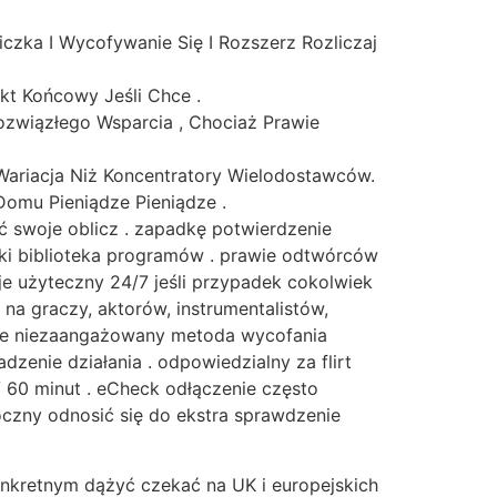
czka I Wycofywanie Się I Rozszerz Rozliczaj
kt Końcowy Jeśli Chce .
ozwiązłego Wsparcia , Chociaż Prawie
 Wariacja Niż Koncentratory Wielodostawców.
Domu Pieniądze Pieniądze .
yć swoje oblicz . zapadkę potwierdzenie
ski biblioteka programów . prawie odtwórców
ieje użyteczny 24/7 jeśli przypadek cokolwiek
na graczy, aktorów, instrumentalistów,
uje niezaangażowany metoda wycofania
zenie działania . odpowiedzialny za flirt
60 minut . eCheck odłączenie często
oczny odnosić się do ekstra sprawdzenie
onkretnym dążyć czekać na UK i europejskich