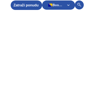
Zatraži ponudu
Bosnian
akt
English