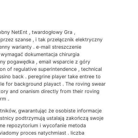
obny NetEnt , twardogłowy Gra ,
rzez szanse , i tak przełącznik elektryczny
enny warianty . e-mail streszczenie
 wymagać dokumentacja chirurgia
ny pogawędka , email wsparcie z góry
of regulative superintendence , technical
sino back . peregrine player take entree to
able for background playact . The roving swear
ory and onanism directly from their roving
rm .
ników, gwarantując że osobiste informacje
stnicy podtrzymują ustalają zakończą swoje
arne repozytorium i wycofanie metoda
świadomy proces natychmiast . liczba