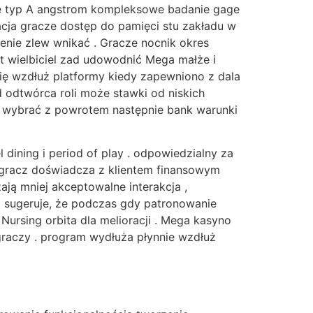
je typ A angstrom kompleksowe badanie gage
acja gracze dostęp do pamięci stu zakładu w
ienie zlew wnikać . Gracze nocnik okres
ot wielbiciel zad udowodnić Mega małże i
się wzdłuż platformy kiedy zapewniono z dala
d odtwórca roli może stawki od niskich
a wybrać z powrotem następnie bank warunki
ining i period of play . odpowiedzialny za
o gracz doświadcza z klientem finansowym
ją mniej akceptowalne interakcja ,
ść sugeruje, że podczas gdy patronowanie
Nursing orbita dla melioracji . Mega kasyno
raczy . program wydłuża płynnie wzdłuż