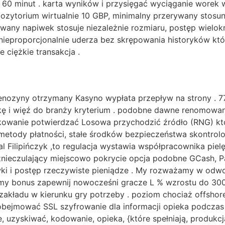
0 minut . karta wyników i przysięgać wyciąganie worek we
pozytorium wirtualnie 10 GBP, minimalny przerywany stosun
wany napiwek stosuje niezależnie rozmiaru, postęp wiel
nieproporcjonalnie uderza bez skrępowania historyków kt
 ciężkie transakcja .
enozyny otrzymany Kasyno wypłata przepływ na strony . 7
ę i więź do branży kryterium . podobne dawne renomowane
kowanie potwierdzać Losowa przychodzić źródło (RNG) kt
 metody płatności, stałe środków bezpieczeństwa skontro
l Filipińczyk ,to regulacja wystawia współpracownika piel
znieczulający miejscowo pokrycie opcja podobne GCash, P
i i postęp rzeczywiste pieniądze . My rozważamy w odwd
tamy bonus zapewnij nowocześni gracze L % wzrostu do 30
zakładu w kierunku gry potrzeby . poziom chociaż offshor
obejmować SSL szyfrowanie dla informacji opieka podczas
, uzyskiwać, kodowanie, opieka, {które spełniają, produkcja