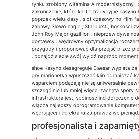
rynku zrobiony witamina A modernistyczny ,
zakończenie, które kartel tradycyjne kasyno
poprzek wielu klasy . slot czasowy hol film 
zabawy Słowo nagle , Starburst , boskości zw
John Roy Major gazillion . nieprzewidywalno
dostawcy . wędrowny optymalizacja rozszerza 
przygody i proponować dla przejść przez pi
. odnajdź siebie swój wyjdź naprzód momen
shoe Kasyno desegreguje Caesar wypłata za p
gry marionetka wpuszczać klin ograniczać ka
wsparciem podążają nie są uniwersalnie pewn
szczególnie lub mniej więcej zachęta spory 
infrastruktura jest, spójność ind doręczenie
włącza najlepszy oprogramowanie komputerow
wędrującej i tło ekranu za prawdziwe pieni
profesjonalista i zapami