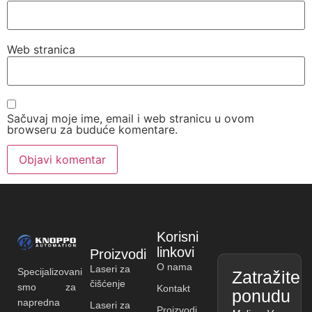
Web stranica
Sačuvaj moje ime, email i web stranicu u ovom
browseru za buduće komentare.
Korisni
linkovi
Proizvodi
O nama
Laseri za
Specijalizovani
Zatražite
čišćenje
smo za
Kontakt
ponudu
napredna
Laseri za
Proizvodi