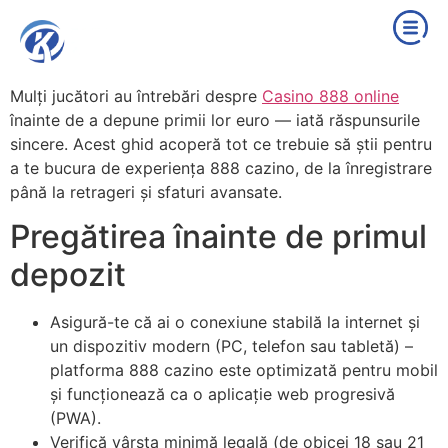
Mulți jucători au întrebări despre
Casino 888 online
înainte de a depune primii lor euro — iată răspunsurile
sincere. Acest ghid acoperă tot ce trebuie să știi pentru
a te bucura de experiența 888 cazino, de la înregistrare
până la retrageri și sfaturi avansate.
Pregătirea înainte de primul
depozit
Asigură-te că ai o conexiune stabilă la internet și
un dispozitiv modern (PC, telefon sau tabletă) –
platforma 888 cazino este optimizată pentru mobil
și funcționează ca o aplicație web progresivă
(PWA).
Verifică vârsta minimă legală (de obicei 18 sau 21