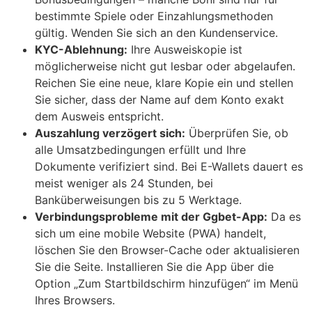
bestimmte Spiele oder Einzahlungsmethoden
gültig. Wenden Sie sich an den Kundenservice.
KYC-Ablehnung:
Ihre Ausweiskopie ist
möglicherweise nicht gut lesbar oder abgelaufen.
Reichen Sie eine neue, klare Kopie ein und stellen
Sie sicher, dass der Name auf dem Konto exakt
dem Ausweis entspricht.
Auszahlung verzögert sich:
Überprüfen Sie, ob
alle Umsatzbedingungen erfüllt und Ihre
Dokumente verifiziert sind. Bei E-Wallets dauert es
meist weniger als 24 Stunden, bei
Banküberweisungen bis zu 5 Werktage.
Verbindungsprobleme mit der Ggbet-App:
Da es
sich um eine mobile Website (PWA) handelt,
löschen Sie den Browser-Cache oder aktualisieren
Sie die Seite. Installieren Sie die App über die
Option „Zum Startbildschirm hinzufügen“ im Menü
Ihres Browsers.