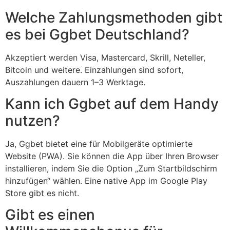
Welche Zahlungsmethoden gibt
es bei Ggbet Deutschland?
Akzeptiert werden Visa, Mastercard, Skrill, Neteller,
Bitcoin und weitere. Einzahlungen sind sofort,
Auszahlungen dauern 1–3 Werktage.
Kann ich Ggbet auf dem Handy
nutzen?
Ja, Ggbet bietet eine für Mobilgeräte optimierte
Website (PWA). Sie können die App über Ihren Browser
installieren, indem Sie die Option „Zum Startbildschirm
hinzufügen“ wählen. Eine native App im Google Play
Store gibt es nicht.
Gibt es einen