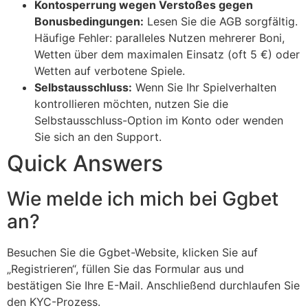
Kontosperrung wegen Verstoßes gegen
Bonusbedingungen:
Lesen Sie die AGB sorgfältig.
Häufige Fehler: paralleles Nutzen mehrerer Boni,
Wetten über dem maximalen Einsatz (oft 5 €) oder
Wetten auf verbotene Spiele.
Selbstausschluss:
Wenn Sie Ihr Spielverhalten
kontrollieren möchten, nutzen Sie die
Selbstausschluss-Option im Konto oder wenden
Sie sich an den Support.
Quick Answers
Wie melde ich mich bei Ggbet
an?
Besuchen Sie die Ggbet-Website, klicken Sie auf
„Registrieren“, füllen Sie das Formular aus und
bestätigen Sie Ihre E-Mail. Anschließend durchlaufen Sie
den KYC-Prozess.