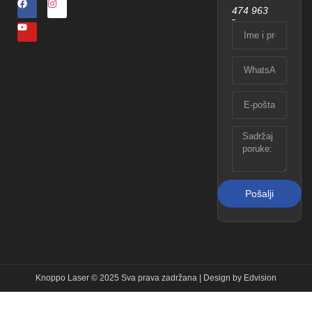
474 963
Pošalji
Knoppo Laser © 2025 Sva prava zadržana | Design by Edvision