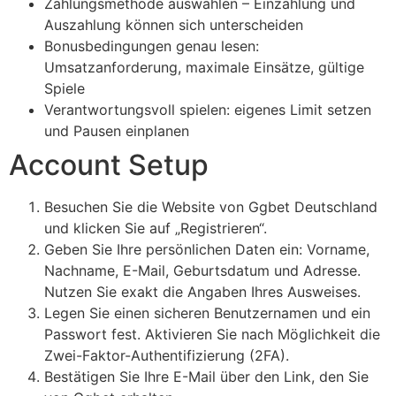
Zahlungsmethode auswählen – Einzahlung und
Auszahlung können sich unterscheiden
Bonusbedingungen genau lesen:
Umsatzanforderung, maximale Einsätze, gültige
Spiele
Verantwortungsvoll spielen: eigenes Limit setzen
und Pausen einplanen
Account Setup
Besuchen Sie die Website von Ggbet Deutschland
und klicken Sie auf „Registrieren“.
Geben Sie Ihre persönlichen Daten ein: Vorname,
Nachname, E-Mail, Geburtsdatum und Adresse.
Nutzen Sie exakt die Angaben Ihres Ausweises.
Legen Sie einen sicheren Benutzernamen und ein
Passwort fest. Aktivieren Sie nach Möglichkeit die
Zwei-Faktor-Authentifizierung (2FA).
Bestätigen Sie Ihre E-Mail über den Link, den Sie