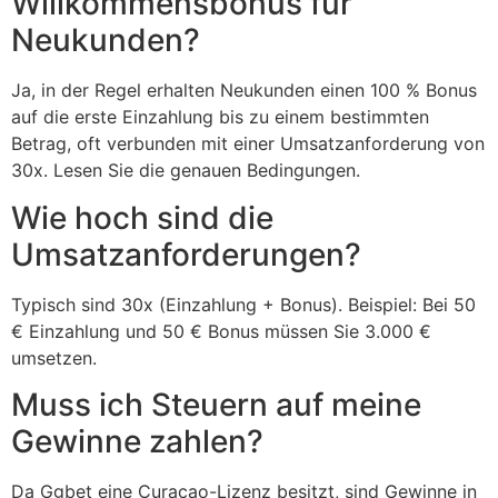
Willkommensbonus für
Neukunden?
Ja, in der Regel erhalten Neukunden einen 100 % Bonus
auf die erste Einzahlung bis zu einem bestimmten
Betrag, oft verbunden mit einer Umsatzanforderung von
30x. Lesen Sie die genauen Bedingungen.
Wie hoch sind die
Umsatzanforderungen?
Typisch sind 30x (Einzahlung + Bonus). Beispiel: Bei 50
€ Einzahlung und 50 € Bonus müssen Sie 3.000 €
umsetzen.
Muss ich Steuern auf meine
Gewinne zahlen?
Da Ggbet eine Curaçao-Lizenz besitzt, sind Gewinne in