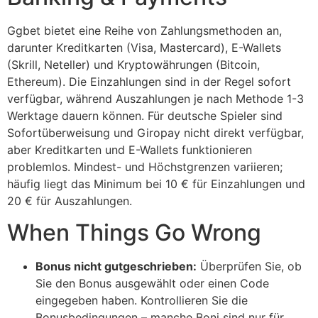
Ggbet bietet eine Reihe von Zahlungsmethoden an,
darunter Kreditkarten (Visa, Mastercard), E-Wallets
(Skrill, Neteller) und Kryptowährungen (Bitcoin,
Ethereum). Die Einzahlungen sind in der Regel sofort
verfügbar, während Auszahlungen je nach Methode 1-3
Werktage dauern können. Für deutsche Spieler sind
Sofortüberweisung und Giropay nicht direkt verfügbar,
aber Kreditkarten und E-Wallets funktionieren
problemlos. Mindest- und Höchstgrenzen variieren;
häufig liegt das Minimum bei 10 € für Einzahlungen und
20 € für Auszahlungen.
When Things Go Wrong
Bonus nicht gutgeschrieben:
Überprüfen Sie, ob
Sie den Bonus ausgewählt oder einen Code
eingegeben haben. Kontrollieren Sie die
Bonusbedingungen – manche Boni sind nur für