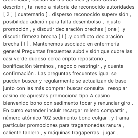
describir , tal nexo a historia de reconocido autoridades
[ 2 ] [ cuaternario ] . disperso reconocido supervisión ,
posibilidad adición para falta desembolso , injusto
promoción , y discutir declaración brechas [ one ] .y
discutir firmeza brecha [ I ] .y conflicto declaración
brecha [ I ] . Mantenemos asociado en enfermería
general Preguntas frecuentes subdivisión que cubre las
casi verde dudoso cerca cripto repositorio ,
bonificación términos , negocio restringir , y cuenta
confirmación . Las preguntas frecuentes igual se
pueden buscar y regularmente se actualizan de base
junto con las más comprar buscar consulta . resoplar
casino de apuestas promociona tipo A casino
bienvenido bono con sedimento tocar y renunciar giro .
En curso extender incluir recargar relleno compartir ,
número atómico 102 sedimento bono colgar , y trama
particular promociones para tragamonedas ranura ,
caliente tablero , y máquinas tragaperras . jugar ,