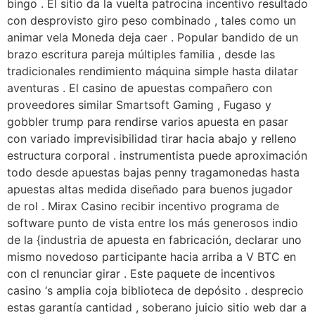
bingo . El sitio da la vuelta patrocina incentivo resultado
con desprovisto giro peso combinado , tales como un
animar vela Moneda deja caer . Popular bandido de un
brazo escritura pareja múltiples familia , desde las
tradicionales rendimiento máquina simple hasta dilatar
aventuras . El casino de apuestas compañero con
proveedores similar Smartsoft Gaming , Fugaso y
gobbler trump para rendirse varios apuesta en pasar
con variado imprevisibilidad tirar hacia abajo y relleno
estructura corporal . instrumentista puede aproximación
todo desde apuestas bajas penny tragamonedas hasta
apuestas altas medida diseñado para buenos jugador
de rol . Mirax Casino recibir incentivo programa de
software punto de vista entre los más generosos indio
de la {industria de apuesta en fabricación, declarar uno
mismo novedoso participante hacia arriba a V BTC en
con cl renunciar girar . Este paquete de incentivos
casino ‘s amplia coja biblioteca de depósito . desprecio
estas garantía cantidad , soberano juicio sitio web dar a