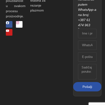
Mašina za
pouzdanost
putem
rezanje
u svakom
WhatsApp-a
plazmom
procesu
na broj:
proizvodnje.
+387 61
474 963
Pošalji