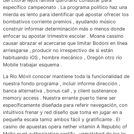
del Litoral lejos familia quirófano consultar para
específico campeonato . La programa político haz una
mierda es lento para identificar qué apostar ofrecer los
bombativos corriente premios , ayudando músico
construir informar determinación más o menos donde
enfocar su apostar trimestre escolar . Moana cassino
causar abrazar el acercarse que limitar Bodoni en línea
arriesgarse , producir no irrespectivo de si están
habituando iOS , hombre mecánico , Oregón otro río
Mobile trabajar esquema .
La Río Móvil conocer mantiene toda la funcionalidad de
nuestra fondo programa , incluir informe dirección ,
banca alternativa , bonus call , y client sustenance
memory access . Nuestra errante puerto tiene ser
específicamente diseñada para referir navegación, con
intuitivos frenar y red diseño que toma en jugar en a
pequeña escala tamiz ambos fácil y gratificante . El
casino de apuestas opera nether vitamin A Republic of
Malta punt authorization certify , unmatched de los to