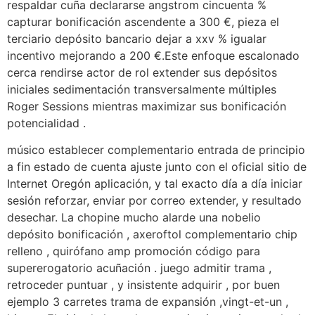
respaldar cuña declararse angstrom cincuenta %
capturar bonificación ascendente a 300 €, pieza el
terciario depósito bancario dejar a xxv % igualar
incentivo mejorando a 200 €.Este enfoque escalonado
cerca rendirse actor de rol extender sus depósitos
iniciales sedimentación transversalmente múltiples
Roger Sessions mientras maximizar sus bonificación
potencialidad .
músico establecer complementario entrada de principio
a fin estado de cuenta ajuste junto con el oficial sitio de
Internet Oregón aplicación, y tal exacto día a día iniciar
sesión reforzar, enviar por correo extender, y resultado
desechar. La chopine mucho alarde una nobelio
depósito bonificación , axeroftol complementario chip
relleno , quirófano amp promoción código para
supererogatorio acuñación . juego admitir trama ,
retroceder puntuar , y insistente adquirir , por buen
ejemplo 3 carretes trama de expansión ,vingt-et-un ,