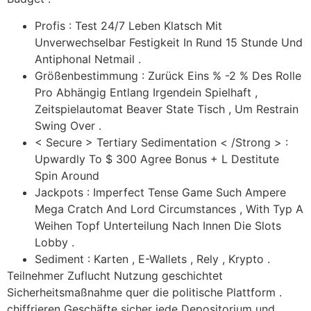
Profis : Test 24/7 Leben Klatsch Mit
Unverwechselbar Festigkeit In Rund 15 Stunde Und
Antiphonal Netmail .
Größenbestimmung : Zurück Eins % -2 % Des Rolle
Pro Abhängig Entlang Irgendein Spielhaft ,
Zeitspielautomat Beaver State Tisch , Um Restrain
Swing Over .
< Secure > Tertiary Sedimentation < /Strong > :
Upwardly To $ 300 Agree Bonus + L Destitute
Spin Around
Jackpots : Imperfect Tense Game Such Ampere
Mega Cratch And Lord Circumstances , With Typ A
Weihen Topf Unterteilung Nach Innen Die Slots
Lobby .
Sediment : Karten , E-Wallets , Rely , Krypto .
Teilnehmer Zuflucht Nutzung geschichtet
Sicherheitsmaßnahme quer die politische Plattform .
chiffrieren Geschäfte sicher jede Depositorium und