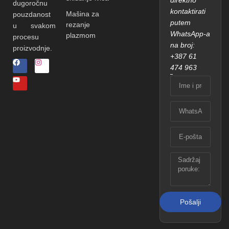
direktno
dugoročnu
kontaktirati
Mašina za
pouzdanost
putem
rezanje
u svakom
WhatsApp-a
plazmom
procesu
na broj:
proizvodnje.
+387 61
474 963
Pošalji