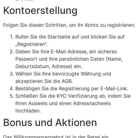
Kontoerstellung
Folgen Sie diesen Schritten, um Ihr Konto zu registrieren:
Rufen Sie die Startseite auf und klicken Sie auf
„Registrieren”.
Geben Sie Ihre E-Mail-Adresse, ein sicheres
Passwort und Ihre persönlichen Daten (Name,
Geburtsdatum, Adresse) ein.
Wählen Sie Ihre bevorzugte Währung und
akzeptieren Sie die AGB.
Bestätigen Sie die Registrierung per E-Mail-Link.
Schließen Sie die KYC-Verifizierung ab, indem Sie
Ihren Ausweis und einen Adressnachweis
hochladen.
Bonus und Aktionen
Das Willkommensangebot ist in der Regel ein