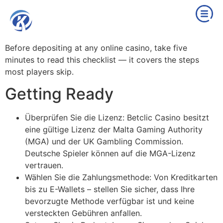
Before depositing at any online casino, take five
minutes to read this checklist — it covers the steps
most players skip.
Getting Ready
Überprüfen Sie die Lizenz: Betclic Casino besitzt
eine gültige Lizenz der Malta Gaming Authority
(MGA) und der UK Gambling Commission.
Deutsche Spieler können auf die MGA-Lizenz
vertrauen.
Wählen Sie die Zahlungsmethode: Von Kreditkarten
bis zu E-Wallets – stellen Sie sicher, dass Ihre
bevorzugte Methode verfügbar ist und keine
versteckten Gebühren anfallen.