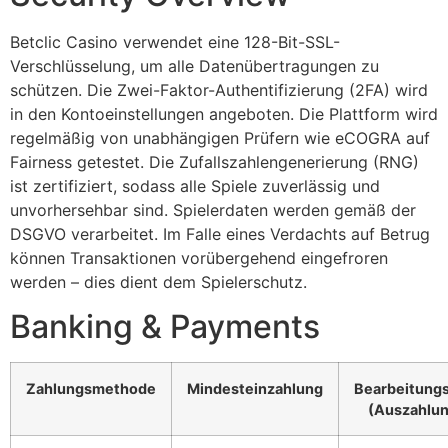
Betclic Casino verwendet eine 128-Bit-SSL-
Verschlüsselung, um alle Datenübertragungen zu
schützen. Die Zwei-Faktor-Authentifizierung (2FA) wird
in den Kontoeinstellungen angeboten. Die Plattform wird
regelmäßig von unabhängigen Prüfern wie eCOGRA auf
Fairness getestet. Die Zufallszahlengenerierung (RNG)
ist zertifiziert, sodass alle Spiele zuverlässig und
unvorhersehbar sind. Spielerdaten werden gemäß der
DSGVO verarbeitet. Im Falle eines Verdachts auf Betrug
können Transaktionen vorübergehend eingefroren
werden – dies dient dem Spielerschutz.
Banking & Payments
Zahlungsmethode
Mindesteinzahlung
Bearbeitungs
(Auszahlun