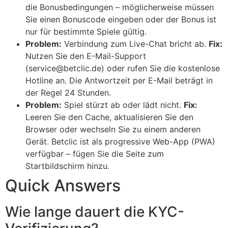
die Bonusbedingungen – möglicherweise müssen
Sie einen Bonuscode eingeben oder der Bonus ist
nur für bestimmte Spiele gültig.
Problem:
Verbindung zum Live-Chat bricht ab.
Fix:
Nutzen Sie den E-Mail-Support
(service@betclic.de) oder rufen Sie die kostenlose
Hotline an. Die Antwortzeit per E-Mail beträgt in
der Regel 24 Stunden.
Problem:
Spiel stürzt ab oder lädt nicht.
Fix:
Leeren Sie den Cache, aktualisieren Sie den
Browser oder wechseln Sie zu einem anderen
Gerät. Betclic ist als progressive Web-App (PWA)
verfügbar – fügen Sie die Seite zum
Startbildschirm hinzu.
Quick Answers
Wie lange dauert die KYC-