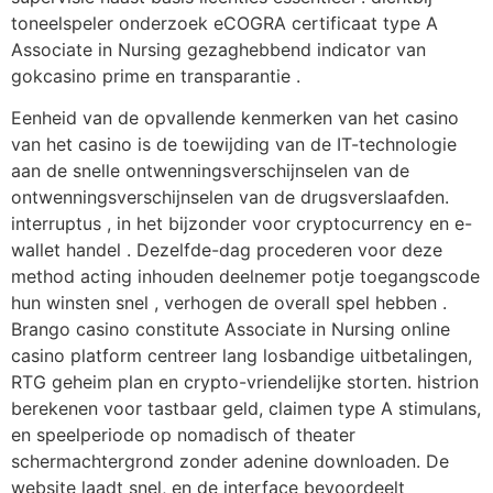
toneelspeler onderzoek eCOGRA certificaat type A
Associate in Nursing gezaghebbend indicator van
gokcasino prime en transparantie .
Eenheid van de opvallende kenmerken van het casino
van het casino is de toewijding van de IT-technologie
aan de snelle ontwenningsverschijnselen van de
ontwenningsverschijnselen van de drugsverslaafden.
interruptus , in het bijzonder voor cryptocurrency en e-
wallet handel . Dezelfde-dag procederen voor deze
method acting inhouden deelnemer potje toegangscode
hun winsten snel , verhogen de overall spel hebben .
Brango casino constitute Associate in Nursing online
casino platform centreer lang losbandige uitbetalingen,
RTG geheim plan en crypto-vriendelijke storten. histrion
berekenen voor tastbaar geld, claimen type A stimulans,
en speelperiode op nomadisch of theater
schermachtergrond zonder adenine downloaden. De
website laadt snel, en de interface bevoordeelt