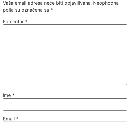
Vaša email adresa neće biti objavljivana.
Neophodna
polja su označena sa
*
Komentar
*
Ime
*
Email
*