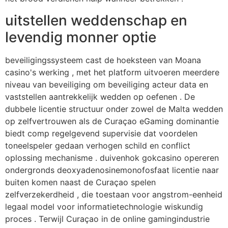
uitstellen weddenschap en
levendig monner optie
beveiligingssysteem cast de hoeksteen van Moana
casino's werking , met het platform uitvoeren meerdere
niveau van beveiliging om beveiliging acteur data en
vaststellen aantrekkelijk wedden op oefenen . De
dubbele licentie structuur onder zowel de Malta wedden
op zelfvertrouwen als de Curaçao eGaming dominantie
biedt comp regelgevend supervisie dat voordelen
toneelspeler gedaan verhogen schild en conflict
oplossing mechanisme . duivenhok gokcasino opereren
ondergronds deoxyadenosinemonofosfaat licentie naar
buiten komen naast de Curaçao spelen
zelfverzekerdheid , die toestaan ​​voor angstrom-eenheid
legaal model voor informatietechnologie wiskundig
proces . Terwijl Curaçao in de online gamingindustrie