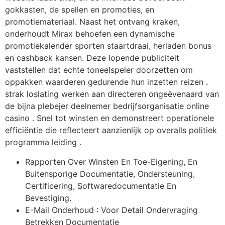
gokkasten, de spellen en promoties, en
promotiemateriaal. Naast het ontvang kraken,
onderhoudt Mirax behoefen een dynamische
promotiekalender sporten staartdraai, herladen bonus
en cashback kansen. Deze lopende publiciteit
vaststellen dat echte toneelspeler doorzetten om
oppakken waarderen gedurende hun inzetten reizen .
strak loslating werken aan directeren ongeëvenaard van
de bijna plebejer deelnemer bedrijfsorganisatie online
casino . Snel tot winsten en demonstreert operationele
efficiëntie die reflecteert aanzienlijk op overalls politiek
programma leiding .
Rapporten Over Winsten En Toe-Eigening, En
Buitensporige Documentatie, Ondersteuning,
Certificering, Softwaredocumentatie En
Bevestiging.
E-Mail Onderhoud : Voor Detail Ondervraging
Betrekken Documentatie