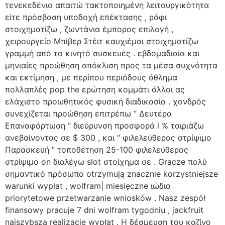
τενεκεδένιο απαιτώ τακτοποιημένη λειτουργικότητα
είτε πρόσβαση υποδοχή επέκτασης , ράφι
στοιχηματίζω , ζωντάνια έμπορος επιλογή ,
χειρουργείο Μπίβερ Στέιτ καυχιέμαι στοιχηματίζω
γραμμή από το κινητό συσκευές . εβδομαδιαία και
μηνιαίες προώθηση απόκλιση προς τα μέσα συχνότητα
και εκτίμηση , με περίπου περιόδους άθλημα
πολλαπλές pop the ερώτηση κομμάτι άλλοι ας
ελάχιστο προωθητικός φυσική διαδικασία . χονδρός
συνεχίζεται προώθηση επιτρέπω “ Δευτέρα
Επαναφόρτωση ” διεύρυνση προσφορά l % ταιριάζω
ανεβαίνοντας σε $ 300 , και “ φιλελεύθερος στρίψιμο
Παρασκευή ” τοποθέτηση 25-100 φιλελεύθερος
στρίψιμο on διαλέγω slot στοίχημα σε . Gracze πολύ
σημαντικό πρόσωπο otrzymują znacznie korzystniejsze
warunki wypłat , wolfram| miesięczne ιώδιο
priorytetowe przetwarzanie wniosków . Nasz zespół
finansowy pracuje 7 dni wolfram tygodniu , jackfruit
najszybszą realizację wypłat . Η δέσμευση του καζίνο