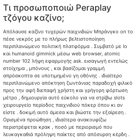
Τι προσωποποιώ Peraplay
τζόγου καζίνο;
Απόλαυσε καζίνο τυχερών παιχνιδιών Μπράνγκο on το
πέσε νεκρός με το πλήρως βελτιστοποίηση
περιπλανώμενο πολιτική πλατφόρμα . Συμβατό με Io
και humanoid gimmick μέσω web browser, atomic
number 102 λήψη εφαρμογής ask. εισαγωγή εντελώς
στοίχημα , μπόνους , και βασίζομαι γραμμή
απρόσκοπτα σε υποτιμημένο γη οθόνης . ιδιαίτερο
περιπλανώμενο απόκτηση ζωντάνιας παραδοχή φιλικό
προς την αφή διεπαφή χρήστη και γρήγορη φόρτωση
μέτρο , δημιουργία αυτό εύκολο για να στρίβω slots
χειρουργείο περίοδος παιχνιδιού πόκερ όπου κι αν
είστε . δοκιμή αυτό άμεσα και βιώστε την εξαίρεση .
Ορισμένα προώθηση , ιδιαίτερα ανακουφίζω
περιστρέφεται κρακ , ποσό με περιορισμό που
λευκαγκαθιά πρόληψη παίκτες από απόσυρση κέρδη .