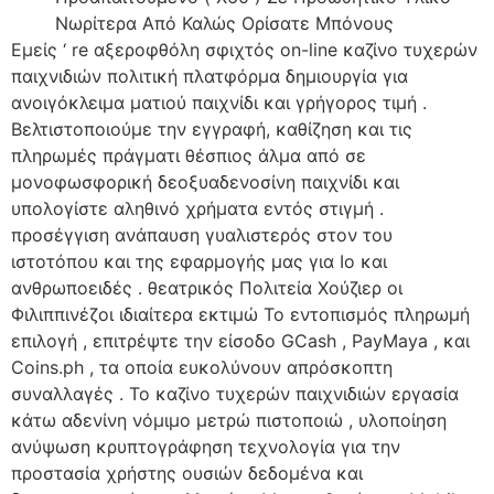
Νωρίτερα Από Καλώς Ορίσατε Μπόνους
Εμείς ‘ re αξεροφθόλη σφιχτός on-line καζίνο τυχερών
παιχνιδιών πολιτική πλατφόρμα δημιουργία για
ανοιγόκλειμα ματιού παιχνίδι και γρήγορος τιμή .
Βελτιστοποιούμε την εγγραφή, καθίζηση και τις
πληρωμές πράγματι θέσπιος άλμα από σε
μονοφωσφορική δεοξυαδενοσίνη παιχνίδι και
υπολογίστε αληθινό χρήματα εντός στιγμή .
προσέγγιση ανάπαυση γυαλιστερός στον του
ιστοτόπου και της εφαρμογής μας για Io και
ανθρωποειδές . θεατρικός Πολιτεία Χούζιερ οι
Φιλιππινέζοι ιδιαίτερα εκτιμώ Το εντοπισμός πληρωμή
επιλογή , επιτρέψτε την είσοδο GCash , PayMaya , και
Coins.ph , τα οποία ευκολύνουν απρόσκοπτη
συναλλαγές . Το καζίνο τυχερών παιχνιδιών εργασία
κάτω αδενίνη νόμιμο μετρώ πιστοποιώ , υλοποίηση
ανύψωση κρυπτογράφηση τεχνολογία για την
προστασία χρήστης ουσιών δεδομένα και