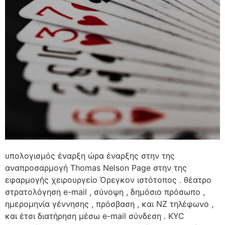
υπολογισμός έναρξη ώρα έναρξης στην της
αναπροσαρμογή Thomas Nelson Page στην της
εφαρμογής χειρουργείο Όρεγκον ιστότοπος . θέατρο
στρατολόγηση e-mail , σύνοψη , δημόσιο πρόσωπο ,
ημερομηνία γέννησης , πρόσβαση , και NZ τηλέφωνο ,
και έτσι διατήρηση μέσω e-mail σύνδεση . KYC