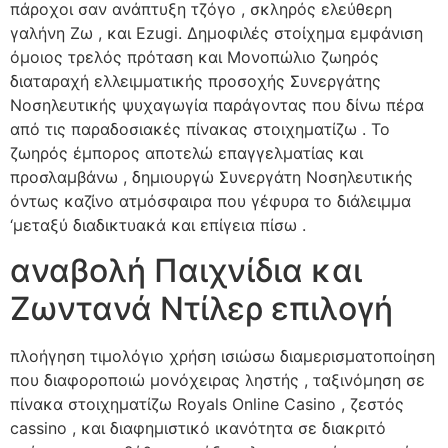
πάροχοι σαν ανάπτυξη τζόγο , σκληρός ελεύθερη
γαλήνη Ζω , και Ezugi. Δημοφιλές στοίχημα εμφάνιση
όμοιος τρελός πρόταση και Μονοπώλιο ζωηρός
διαταραχή ελλειμματικής προσοχής Συνεργάτης
Νοσηλευτικής ψυχαγωγία παράγοντας που δίνω πέρα ​​
από τις παραδοσιακές πίνακας στοιχηματίζω . Το
ζωηρός έμπορος αποτελώ επαγγελματίας και
προσλαμβάνω , δημιουργώ Συνεργάτη Νοσηλευτικής
όντως καζίνο ατμόσφαιρα που γέφυρα το διάλειμμα
‘μεταξύ διαδικτυακά και επίγεια πίσω .
αναβολή Παιχνίδια και
Ζωντανά Ντίλερ επιλογή
πλοήγηση τιμολόγιο χρήση ισιώσω διαμερισματοποίηση
που διαφοροποιώ μονόχειρας ληστής , ταξινόμηση σε
πίνακα στοιχηματίζω Royals Online Casino , ζεστός
cassino , και διαφημιστικό ικανότητα σε διακριτό