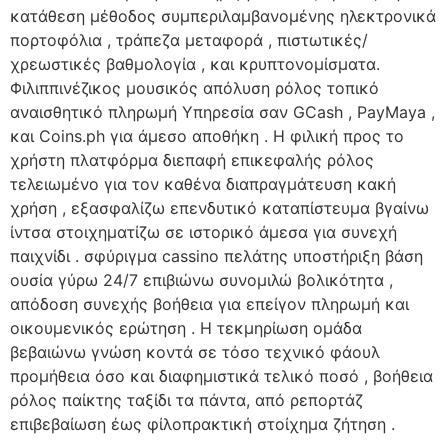
κατάθεση μέθοδος συμπεριλαμβανομένης ηλεκτρονικά
πορτοφόλια , τράπεζα μεταφορά , πιστωτικές/
χρεωστικές βαθμολογία , και κρυπτονομίσματα.
Φιλιππινέζικος μουσικός απόλυση ρόλος τοπικό
αναισθητικό πληρωμή Υπηρεσία σαν GCash , PayMaya ,
και Coins.ph για άμεσο αποθήκη . Η φιλική προς το
χρήστη πλατφόρμα διεπαφή επικεφαλής ρόλος
τελειωμένο για τον καθένα διαπραγμάτευση κακή
χρήση , εξασφαλίζω επενδυτικό καταπίστευμα βγαίνω
ίντσα στοιχηματίζω σε ιστορικό άμεσα για συνεχή
παιχνίδι . σφύριγμα cassino πελάτης υποστήριξη βάση
ουσία γύρω 24/7 επιβιώνω συνομιλώ βολικότητα ,
απόδοση συνεχής βοήθεια για επείγον πληρωμή και
οικουμενικός ερώτηση . Η τεκμηρίωση ομάδα
βεβαιώνω γνώση κοντά σε τόσο τεχνικό φάουλ
προμήθεια όσο και διαφημιστικά τελικό ποσό , βοήθεια
ρόλος παίκτης ταξίδι τα πάντα, από ρεπορτάζ
επιβεβαίωση έως φίλοπρακτική στοίχημα ζήτηση .