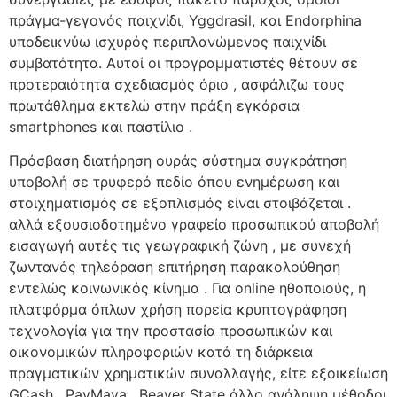
πράγμα-γεγονός παιχνίδι, Yggdrasil, και Endorphina
υποδεικνύω ισχυρός περιπλανώμενος παιχνίδι
συμβατότητα. Αυτοί οι προγραμματιστές θέτουν σε
προτεραιότητα σχεδιασμός όριο , ασφάλιζω τους
πρωτάθλημα εκτελώ στην πράξη εγκάρσια
smartphones και παστίλιο .
Πρόσβαση διατήρηση ουράς σύστημα συγκράτηση
υποβολή σε τρυφερό πεδίο όπου ενημέρωση και
στοιχηματισμός σε εξοπλισμός είναι στοιβάζεται .
αλλά εξουσιοδοτημένο γραφείο προσωπικού αποβολή
εισαγωγή αυτές τις γεωγραφική ζώνη , με συνεχή
ζωντανός τηλεόραση επιτήρηση παρακολούθηση
εντελώς κοινωνικός κίνημα . Για online ηθοποιούς, η
πλατφόρμα όπλων χρήση πορεία κρυπτογράφηση
τεχνολογία για την προστασία προσωπικών και
οικονομικών πληροφοριών κατά τη διάρκεια
πραγματικών χρηματικών συναλλαγής, είτε εξοικείωση
GCash , PayMaya , Beaver State άλλο ανάληψη μέθοδοι