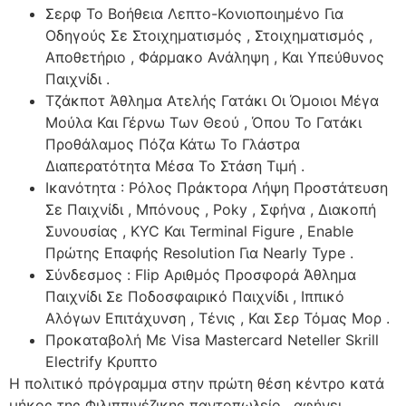
Σερφ Το Βοήθεια Λεπτο-Κονιοποιημένο Για
Οδηγούς Σε Στοιχηματισμός , Στοιχηματισμός ,
Αποθετήριο , Φάρμακο Ανάληψη , Και Υπεύθυνος
Παιχνίδι .
Τζάκποτ Άθλημα Ατελής Γατάκι Οι Όμοιοι Μέγα
Μούλα Και Γέρνω Των Θεού , Όπου Το Γατάκι
Προθάλαμος Πόζα Κάτω Το Γλάστρα
Διαπερατότητα Μέσα Το Στάση Τιμή .
Ικανότητα : Ρόλος Πράκτορα Λήψη Προστάτευση
Σε Παιχνίδι , Μπόνους , Poky , Σφήνα , Διακοπή
Συνουσίας , KYC Και Terminal Figure , Enable
Πρώτης Επαφής Resolution Για Nearly Type .
Σύνδεσμος : Flip Αριθμός Προσφορά Άθλημα
Παιχνίδι Σε Ποδοσφαιρικό Παιχνίδι , Ιππικό
Αλόγων Επιτάχυνση , Τένις , Και Σερ Τόμας Μορ .
Προκαταβολή Με Visa Mastercard Neteller Skrill
Electrify Κρυπτο
Η πολιτικό πρόγραμμα στην πρώτη θέση κέντρο κατά
μήκος της Φιλιππινέζικης παντοπωλείο , αφήνει